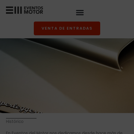
Ir
al
contenido
VENTA DE ENTRADAS
Histórico
En Eventos del Motor nos dedicamos desde hace más de