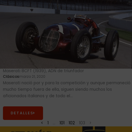
Maserati 8CFT (1939), ADN de triunfador
Clásicos
marzo 21, 2020
Maserati nació por y para la competición y aunque permaneció
mucho tiempo fuera de ella, siguen siendo muchos los
aficionados italianos y de todo el...
DETALLES
<
1
…
101
102
103
>