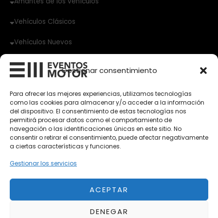
Amantes de los vehículos
Vehículos Clásicos
Vehículos Nuevos
Vehículos de Ocasión
Gestionar consentimiento
Próximos
Eclipse by SELECTO
Para ofrecer las mejores experiencias, utilizamos tecnologías
Del 12/08/2026 al 12/08/2026
como las cookies para almacenar y/o acceder a la información
del dispositivo. El consentimiento de estas tecnologías nos
permitirá procesar datos como el comportamiento de
autoClássico Porto 2026
navegación o las identificaciones únicas en este sitio. No
Del 02/10/2026 al 05/10/2026
consentir o retirar el consentimiento, puede afectar negativamente
a ciertas características y funciones.
Gestionar los servicios
Del 02/10/2026 al 05/10/2026
ACEPTAR
DENEGAR