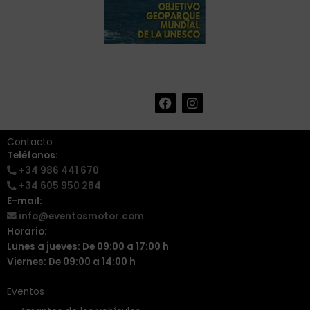
F
I
+34 986 441 670
|
a
n
info@eventosmotor.com
c
s
e
t
Contacto
b
a
Teléfonos:
o
g
+34 986 441 670
o
r
k
a
+34 605 950 284
m
E-mail:
info@eventosmotor.com
Horario:
Lunes a jueves: De 09:00 a 17:00 h
Viernes: De 09:00 a 14:00 h
Eventos