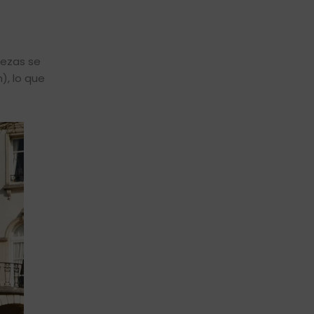
iezas se
, lo que