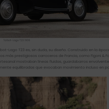
Talbot-Lago T23 1936
bot-Lago T23 es, sin duda, su diseño. Construido en la épo
los más prestigiosos carroceros de Francia, como Figoni & Fa
artesanal mostraban líneas fluidas, guardabarros envolvent
mente equilibradas que evocaban movimiento incluso en p