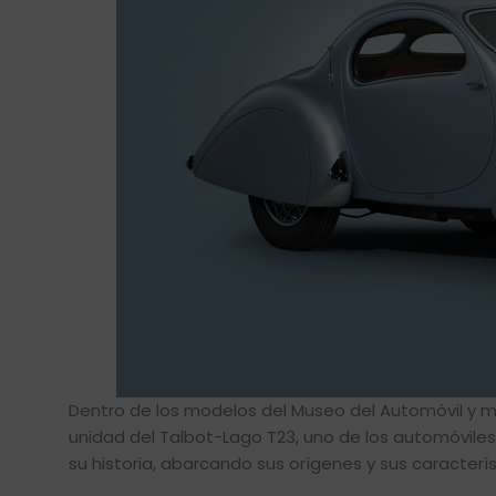
Dentro de los modelos del Museo del Automóvil y m
unidad del Talbot-Lago T23, uno de los automóvile
su historia, abarcando sus orígenes y sus caracter