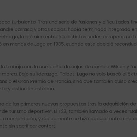
ca turbulenta. Tras una serie de fusiones y dificultades fin
xandre Darracq y otros socios, había terminado integrada en
mbargo, la química entre las distintas sedes europeas no f
bó en manos de Lago en 1935, cuando este decidió reconduci
endo trabajo con la compañía de cajas de cambio Wilson y f
a marca. Bajo su liderazgo, Talbot-Lago no solo buscó el éxit
ns o el Gran Premio de Francia, sino que también quiso cre
o y distinción estética.
a de las primeras nuevas propuestas tras la adquisición de 
de turismo deportivo”. El T23, también llamado a veces “Ba
 a competición, y rápidamente se hizo popular entre una cl
o sin sacrificar confort.