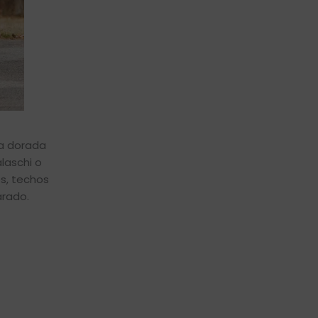
ca dorada
laschi o
es, techos
arado.