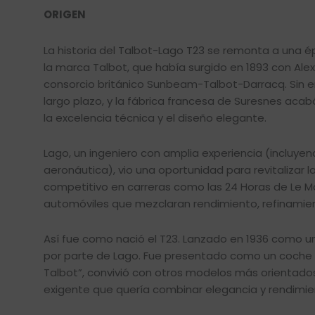
ORIGEN
La historia del Talbot-Lago T23 se remonta a una épo
la marca Talbot, que había surgido en 1893 con Ale
consorcio británico Sunbeam-Talbot-Darracq. Sin e
largo plazo, y la fábrica francesa de Suresnes aca
la excelencia técnica y el diseño elegante.
Lago, un ingeniero con amplia experiencia (incluy
aeronáutica), vio una oportunidad para revitalizar l
competitivo en carreras como las 24 Horas de Le Ma
automóviles que mezclaran rendimiento, refinamient
Así fue como nació el T23. Lanzado en 1936 como un
por parte de Lago. Fue presentado como un coche “
Talbot”, convivió con otros modelos más orientados
exigente que quería combinar elegancia y rendimient