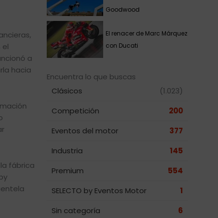
Goodwood
El renacer de Marc Márquez
ancieras,
 el
con Ducati
uncionó a
rla hacia
Encuentra lo que buscas
Clásicos
(1.023)
ormación
Competición
200
o
ar
Eventos del motor
377
Industria
145
la fábrica
Premium
554
by
ientela
SELECTO by Eventos Motor
1
Sin categoría
6