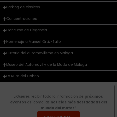
Parking de clásicos
Concentraciones
Concurso de Elegancia
Homenaje a Manuel Ortiz-Tallo
Historia del automovilismo en Málaga
Museo del Automóvil y de la Moda de Málaga
La Ruta del Cabrio
¿Quieres recibir toda la información de
próximos
eventos
así como las
noticias más destacadas del
mundo del motor
?
SUSCRIBIRME