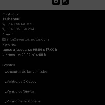
+34 986 441 670
|
a
n
info@eventosmotor.com
c
s
e
t
Contacto
b
a
Teléfonos:
o
g
+34 986 441 670
o
r
k
a
+34 605 950 284
m
E-mail:
info@eventosmotor.com
Horario:
Lunes a jueves: De 09:00 a 17:00 h
Viernes: De 09:00 a 14:00 h
Eventos
Amantes de los vehículos
Vehículos Clásicos
Vehículos Nuevos
Vehículos de Ocasión