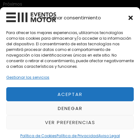
Próximos
Eclipse by SELECTO
Gestionar consentimiento
Del 12/08/2026 al 12/08/2026
Para ofrecer las mejores experiencias, utilizamos tecnologías
autoClássico Porto 2026
como las cookies para almacenar y/o acceder a la información
Del 02/10/2026 al 05/10/2026
del dispositivo. El consentimiento de estas tecnologías nos
permitirá procesar datos como el comportamiento de
navegación o las identificaciones únicas en este sitio. No
consentir o retirar el consentimiento, puede afectar negativamente
Del 02/10/2026 al 05/10/2026
a ciertas características y funciones.
Gestionar los servicios
ACEPTAR
Aviso Legal
Política de Privacidad
DENEGAR
Política de Cookies
Condiciones de compra
VER PREFERENCIAS
Alta en Newsletter
Política de Cookies
Política de Privacidad
Aviso Legal
Copyright ©2026 | Todos los derechos reservados.