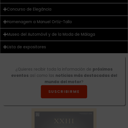
Concurso de Elegância
Homenagem a Manuel Ortiz-Tallo
Museo del Automóvil y de la Moda de Málaga
Lista de expositores
¿Quieres recibir toda la información de
próximos
eventos
así como las
noticias más destacadas del
mundo del motor
?
SUSCRIBIRME
autoClássico Porto 2026