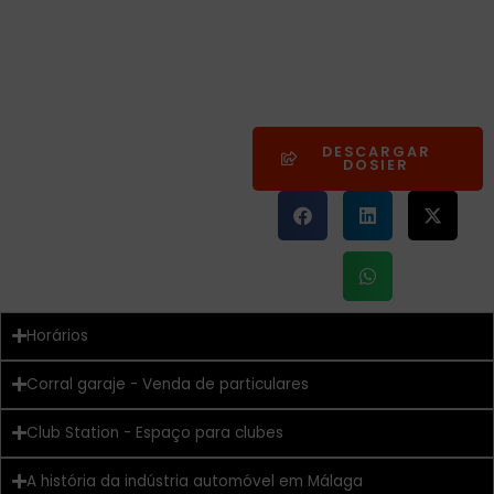
DESCARGAR
DOSIER
Horários
Corral garaje - Venda de particulares
Club Station - Espaço para clubes
A história da indústria automóvel em Málaga