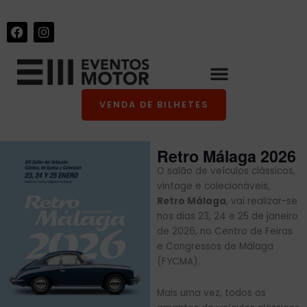
Skip
+34 986 441 670
|
info@eventosmotor.com
to
F
I
content
a
n
c
s
e
t
b
a
o
g
o
r
VENDA DE BILHETES
k
a
m
Retro Málaga 2026
O salão de veículos clássicos,
vintage e colecionáveis,
Retro Málaga
, vai realizar-se
nos dias 23, 24 e 25 de janeiro
de 2026, no Centro de Feiras
e Congressos de Málaga
(FYCMA).
Mais uma vez, todos os