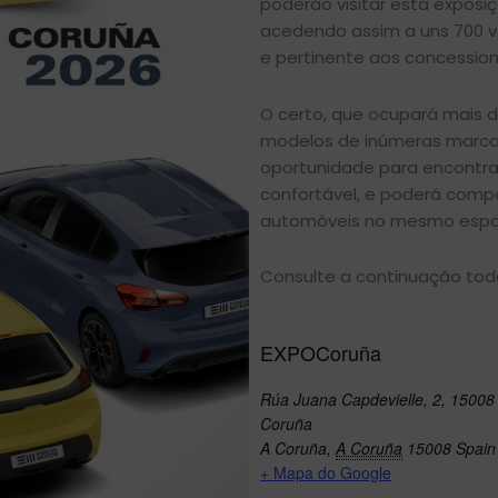
poderão visitar esta exposi
acedendo assim a uns 700 v
e pertinente aos concession
O certo, que ocupará mais d
modelos de inúmeras marca
oportunidade para encontra
confortável, e poderá compa
automóveis no mesmo espa
Consulte a continuação tod
EXPOCoruña
Rúa Juana Capdevielle, 2, 15008
Coruña
A Coruña
,
A Coruña
15008
Spain
+ Mapa do Google