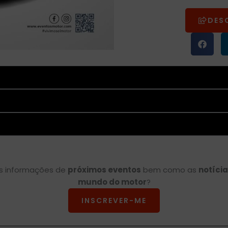
DES
as informações de
próximos eventos
bem como as
notíci
mundo do motor
?
INSCREVER-ME