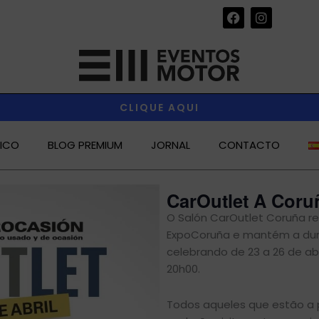
F
I
a
n
c
s
e
t
b
a
o
g
o
r
k
a
CLIQUE AQUI
m
RICO
BLOG PREMIUM
JORNAL
CONTACTO
CarOutlet A Coru
O Salón CarOutlet Coruña re
ExpoCoruña e mantém a dura
celebrando de 23 a 26 de abr
20h00.
Todos aqueles que estão a p