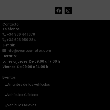
F
I
+34 986 441 670
|
a
n
info@eventosmotor.com
c
s
e
t
Contacto
b
a
Teléfonos:
o
g
+34 986 441 670
o
r
k
a
+34 605 950 284
m
E-mail:
info@eventosmotor.com
Horario:
Lunes a jueves: De 09:00 a 17:00 h
Viernes: De 09:00 a 14:00 h
Eventos
Amantes de los vehículos
Vehículos Clásicos
Vehículos Nuevos