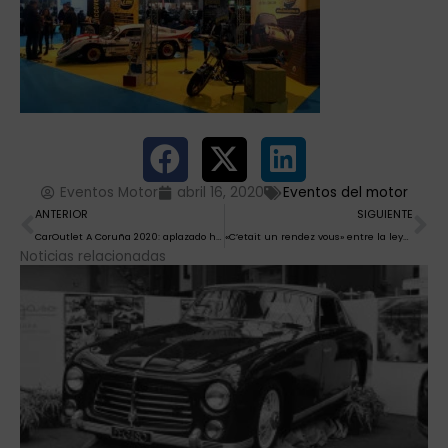
Eventos Motor
abril 16, 2020
Eventos del motor
Ant
Si
ANTERIOR
SIGUIENTE
CarOutlet A Coruña 2020: aplazado hasta nuevo aviso
«C’etait un rendez vous» entre la leyenda urbana y el film de culto
Noticias relacionadas