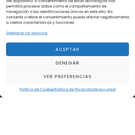
del dispositivo. El consentimiento de estas tecnologías nos
Próximos
permitirá procesar datos como el comportamiento de
Eclipse by SELECTO
navegación o las identificaciones únicas en este sitio. No
Del 12/08/2026 al 12/08/2026
consentir o retirar el consentimiento, puede afectar negativamente
a ciertas características y funciones.
Gestionar los servicios
Exclusive Top Cars 2026
Del 02/10/2026 al 05/10/2026
ACEPTAR
autoClássico Porto 2026
DENEGAR
Del 02/10/2026 al 05/10/2026
VER PREFERENCIAS
Política de Cookies
Política de Privacidad
Aviso Legal
Aviso Legal
Política de Privacidad
Política de Cookies
Condiciones de compra
Alta en Newsletter
Copyright ©2026 | Todos los derechos reservados.