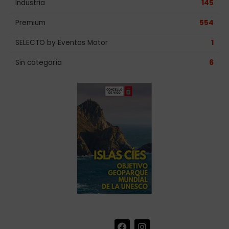
Industria
145
Premium
554
SELECTO by Eventos Motor
1
Sin categoría
6
F
I
+34 986 441 670
|