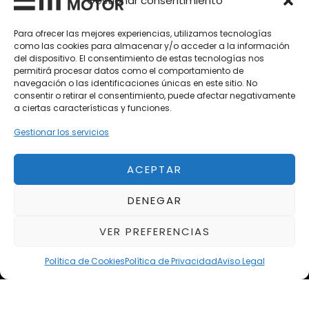
Gestionar consentimiento
Vehículos Nuevos
Para ofrecer las mejores experiencias, utilizamos tecnologías
como las cookies para almacenar y/o acceder a la información
Vehículos de Ocasión
del dispositivo. El consentimiento de estas tecnologías nos
Próximos
permitirá procesar datos como el comportamiento de
navegación o las identificaciones únicas en este sitio. No
Eclipse by SELECTO
consentir o retirar el consentimiento, puede afectar negativamente
Del 12/08/2026 al 12/08/2026
a ciertas características y funciones.
Gestionar los servicios
autoClássico Porto 2026
Del 02/10/2026 al 05/10/2026
ACEPTAR
DENEGAR
Del 02/10/2026 al 05/10/2026
VER PREFERENCIAS
Política de Cookies
Política de Privacidad
Aviso Legal
Aviso Legal
Política de Privacidad