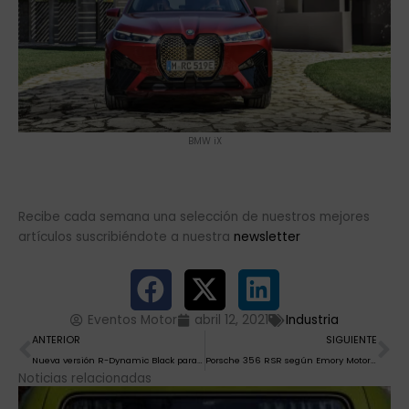
BMW iX
Recibe cada semana una selección de nuestros mejores
artículos suscribiéndote a nuestra
newsletter
Eventos Motor
abril 12, 2021
Industria
Ant
Si
ANTERIOR
SIGUIENTE
Nueva versión R-Dynamic Black para el Jaguar F-Type
Porsche 356 RSR según Emory Motorsport
Noticias relacionadas