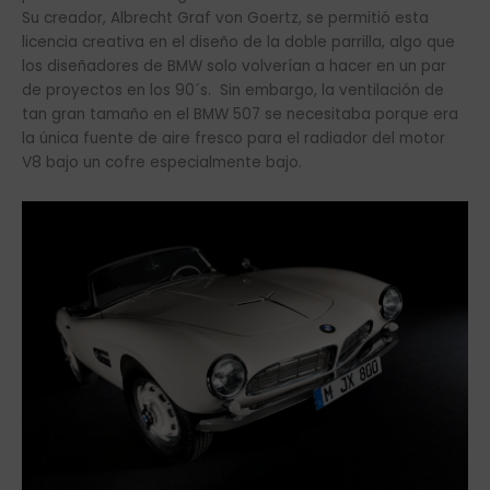
Su creador, Albrecht Graf von Goertz, se permitió esta
licencia creativa en el diseño de la doble parrilla, algo que
los diseñadores de BMW solo volverían a hacer en un par
de proyectos en los 90´s. Sin embargo, la ventilación de
tan gran tamaño en el BMW 507 se necesitaba porque era
la única fuente de aire fresco para el radiador del motor
V8 bajo un cofre especialmente bajo.