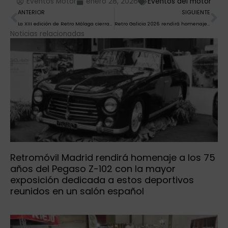
Eventos Motor
enero 28, 2026
Eventos del motor
Ant
Si
ANTERIOR
SIGUIENTE
La XIII edición de Retro Málaga cierra con un balance positivo y 15.000 asistentes
Retro Galicia 2026 rendirá homenaje al piloto Germán Castrillón
Noticias relacionadas
Retromóvil Madrid rendirá homenaje a los 75
años del Pegaso Z-102 con la mayor
exposición dedicada a estos deportivos
reunidos en un salón español