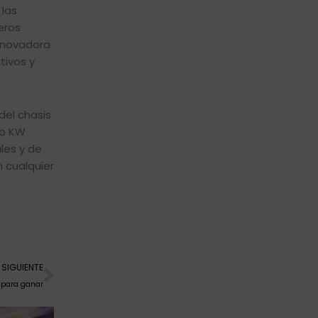
 las
eros
innovadora
tivos y
del chasis
 o KW
les y de
 cualquier
Siguiente
SIGUIENTE
o para ganar