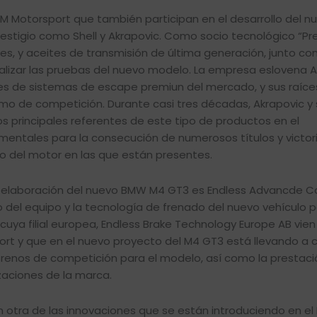
 M Motorsport que también participan en el desarrollo del 
stigio como Shell y Akrapovic. Como socio tecnológico “P
es, y aceites de transmisión de última generación, junto con
realizar las pruebas del nuevo modelo. La empresa eslovena 
les de sistemas de escape premiun del mercado, y sus raíce
o de competición. Durante casi tres décadas, Akrapovic y 
 principales referentes de este tipo de productos en el
mentales para la consecución de numerosos títulos y victor
o del motor en las que están presentes.
la elaboración del nuevo BMW M4 GT3 es Endless Advancde Co.
o del equipo y la tecnología de frenado del nuevo vehículo 
ya filial europea, Endless Brake Technology Europe AB vien
 y que en el nuevo proyecto del M4 GT3 está llevando a c
 frenos de competición para el modelo, así como la prestaci
zaciones de la marca.
 otra de las innovaciones que se están introduciendo en e