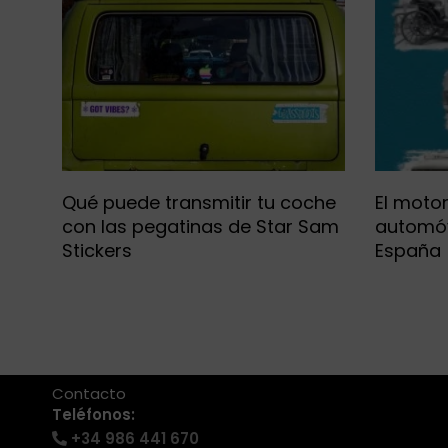
Qué puede transmitir tu coche
El motor
con las pegatinas de Star Sam
automóv
Stickers
España
+34 986 441 670
|
info@eventosmotor.com
Contacto
Teléfonos:
+34 986 441 670