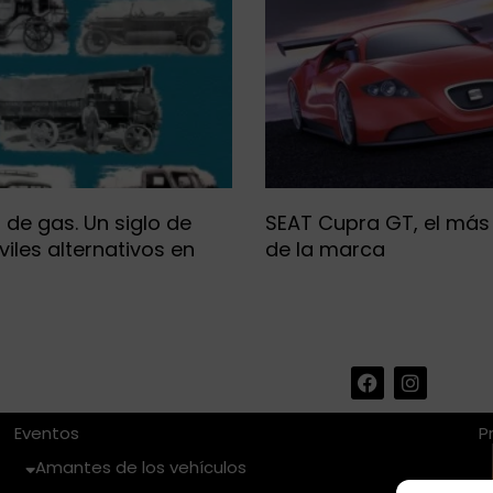
 de gas. Un siglo de
SEAT Cupra GT, el más 
iles alternativos en
de la marca
F
I
a
n
c
s
e
t
Eventos
P
b
a
Amantes de los vehículos
o
g