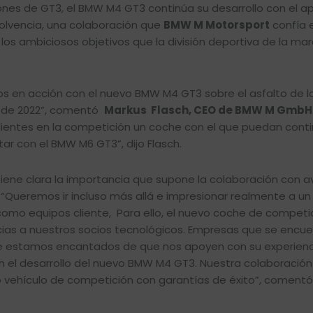
ones de GT3, el BMW M4 GT3 continúa su desarrollo con el a
solvencia, una colaboración que
BMW M Motorsport
confía 
los ambiciosos objetivos que la división deportiva de la ma
s en acción con el nuevo BMW M4 GT3 sobre el asfalto de l
r de 2022”, comentó
Markus Flasch, CEO de BMW M GmbH
entes en la competición un coche con el que puedan contin
ar con el BMW M6 GT3”, dijo Flasch.
ene clara la importancia que supone la colaboración con 
 “Queremos ir incluso más allá e impresionar realmente a u
omo equipos cliente, Para ello, el nuevo coche de competi
ias a nuestros socios tecnológicos. Empresas que se encu
e estamos encantados de que nos apoyen con su experienci
el desarrollo del nuevo BMW M4 GT3. Nuestra colaboración 
o vehículo de competición con garantías de éxito”, coment