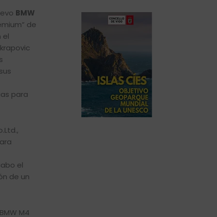
nuevo
BMW
remium” de
 el
Akrapovic
s
sus
ias para
Ltd.,
para
abo el
ón de un
l BMW M4