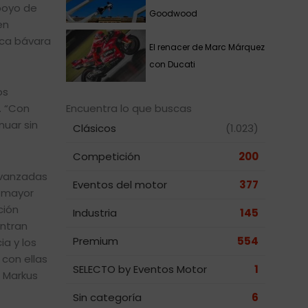
poyo de
Goodwood
en
rca bávara
El renacer de Marc Márquez
con Ducati
os
Encuentra lo que buscas
. “Con
uar sin
Clásicos
(1.023)
Competición
200
avanzadas
Eventos del motor
377
n mayor
ción
Industria
145
entran
Premium
554
a y los
con ellas
SELECTO by Eventos Motor
1
ó Markus
Sin categoría
6