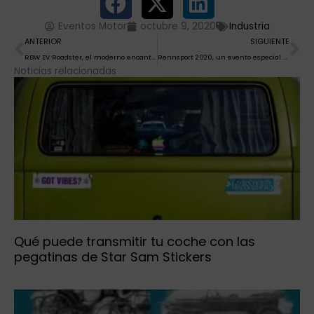
Eventos Motor
octubre 9, 2020
Industria
Ant
Si
ANTERIOR
SIGUIENTE
RBW EV Roadster, el moderno encanto de un clásico eléctrico
Rennsport 2020, un evento especial Porsche de aficionados para aficionados
Noticias relacionadas
Qué puede transmitir tu coche con las
pegatinas de Star Sam Stickers