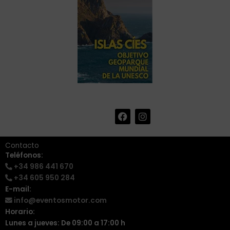
F
I
+34 986 441 670
|
a
n
info@eventosmotor.com
c
s
e
t
Contacto
b
a
Teléfonos:
o
g
+34 986 441 670
o
r
k
a
+34 605 950 284
m
E-mail:
info@eventosmotor.com
Horario:
Lunes a jueves: De 09:00 a 17:00 h