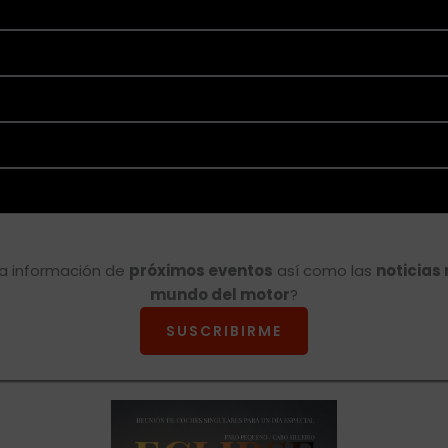
 la información de
próximos eventos
así como las
noticias
mundo del motor
?
SUSCRIBIRME
Eclipse by SELECTO