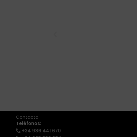
+34 986 441 670
|
info@eventosmotor.com
Contacto
Teléfonos:
+34 986 441 670