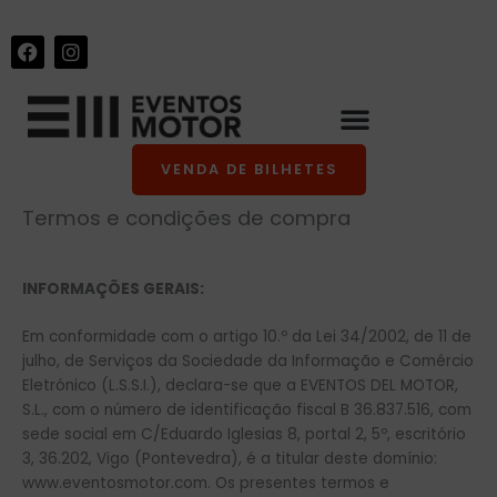
Skip
+34 986 441 670
|
info@eventosmotor.com
to
F
I
content
a
n
c
s
e
t
b
a
o
g
o
r
VENDA DE BILHETES
k
a
m
Termos e condições de compra
INFORMAÇÕES GERAIS:
Em conformidade com o artigo 10.º da Lei 34/2002, de 11 de
julho, de Serviços da Sociedade da Informação e Comércio
Eletrónico (L.S.S.I.), declara-se que a EVENTOS DEL MOTOR,
S.L., com o número de identificação fiscal B 36.837.516, com
sede social em C/Eduardo Iglesias 8, portal 2, 5º, escritório
3, 36.202, Vigo (Pontevedra), é a titular deste domínio:
www.eventosmotor.com. Os presentes termos e