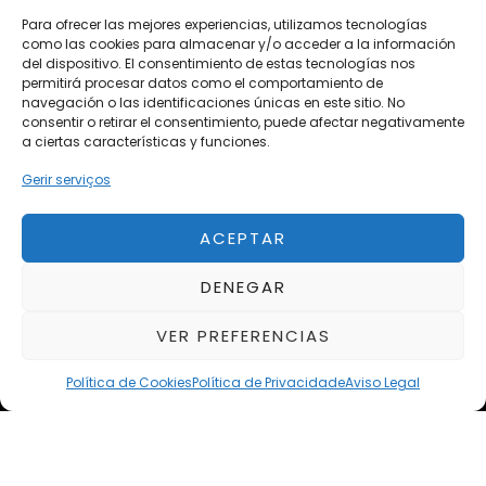
Próximos
Para ofrecer las mejores experiencias, utilizamos tecnologías
autoClássico Porto 2026
como las cookies para almacenar y/o acceder a la información
Del 02/10/2026 al 05/10/2026
del dispositivo. El consentimiento de estas tecnologías nos
permitirá procesar datos como el comportamiento de
navegación o las identificaciones únicas en este sitio. No
consentir o retirar el consentimiento, puede afectar negativamente
a ciertas características y funciones.
Del 02/10/2026 al 05/10/2026
Gerir serviços
ACEPTAR
Exclusive Top Cars 2026
Del 02/10/2026 al 05/10/2026
DENEGAR
VER PREFERENCIAS
Política de Cookies
Política de Privacidade
Aviso Legal
Aviso Legal
Política de Privacidad
Política de Cookies
Condiciones de compra