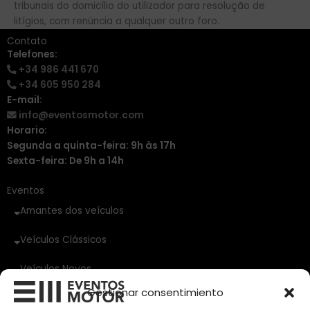
tribunais do domicílio do utilizador para resolução de
litígios, com renúncia a qualquer outro foro.
Contato
Telefones:
+34 986 441 670
+34 605 950 284
E-mail:
info@eventosmotor.com
Horario:
Segunda a quinta-feira: 9h às 17h
Sexta-feira: De 9h a 14h
Eventos
Amantes dos veículos
Veículos Clássicos
Veículos Novos
Gestionar consentimiento
Veículos de Ocasião