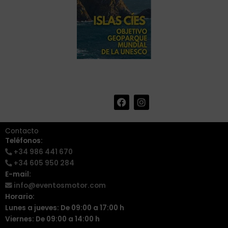
F
I
+34 986 441 670
|
a
n
info@eventosmotor.com
c
s
e
t
Contacto
b
a
Teléfonos:
o
g
+34 986 441 670
o
r
k
a
+34 605 950 284
m
E-mail:
info@eventosmotor.com
Horario:
Lunes a jueves: De 09:00 a 17:00 h
Viernes: De 09:00 a 14:00 h