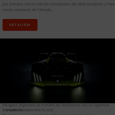
por primera vez la vida las intimidades del ídolo brasileño y tres
veces campeón de Fórmula...
DETALLES
Peugeot regresará al mundial de resistencia con un hypercar
Competición
septiembre 19, 2020