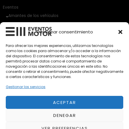
Eventos
Amantes de los vehículos
Vehículos Clásicos
Gestionar consentimiento
Vehículos Nuevos
Para ofrecer las mejores experiencias, utilizamos tecnologías
como las cookies para almacenar y/o acceder a la información
Vehículos de Ocasión
del dispositivo. El consentimiento de estas tecnologías nos
Próximos
permitirá procesar datos como el comportamiento de
navegación o las identificaciones únicas en este sitio. No
Eclipse by SELECTO
consentir o retirar el consentimiento, puede afectar negativamente
Del 12/08/2026 al 12/08/2026
a ciertas características y funciones.
Gestionar los servicios
autoClássico Porto 2026
Del 02/10/2026 al 05/10/2026
ACEPTAR
DENEGAR
Del 02/10/2026 al 05/10/2026
VER PREFERENCIAS