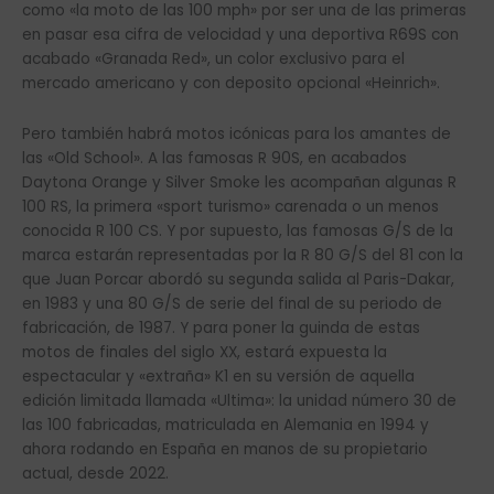
como «la moto de las 100 mph» por ser una de las primeras
en pasar esa cifra de velocidad y una deportiva R69S con
acabado «Granada Red», un color exclusivo para el
mercado americano y con deposito opcional «Heinrich».
Pero también habrá motos icónicas para los amantes de
las «Old School». A las famosas R 90S, en acabados
Daytona Orange y Silver Smoke les acompañan algunas R
100 RS, la primera «sport turismo» carenada o un menos
conocida R 100 CS. Y por supuesto, las famosas G/S de la
marca estarán representadas por la R 80 G/S del 81 con la
que Juan Porcar abordó su segunda salida al Paris-Dakar,
en 1983 y una 80 G/S de serie del final de su periodo de
fabricación, de 1987. Y para poner la guinda de estas
motos de finales del siglo XX, estará expuesta la
espectacular y «extraña» K1 en su versión de aquella
edición limitada llamada «Ultima»: la unidad número 30 de
las 100 fabricadas, matriculada en Alemania en 1994 y
ahora rodando en España en manos de su propietario
actual, desde 2022.