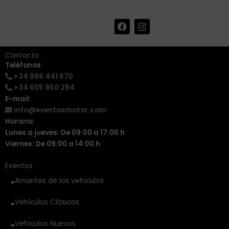
F
I
+34 986 441 670
|
a
n
info@eventosmotor.com
c
s
e
t
Contacto
b
a
Teléfonos:
o
g
+34 986 441 670
o
r
k
a
+34 605 950 284
m
E-mail:
info@eventosmotor.com
Horario:
Lunes a jueves: De 09:00 a 17:00 h
Viernes: De 09:00 a 14:00 h
Eventos
Amantes de los vehículos
Vehículos Clásicos
Vehículos Nuevos