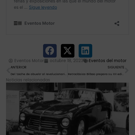
Eventos Motor
octubre 18, 2023
Eventos del motor
Ant
Si
ANTERIOR
SIGUIENTE
Del ‘coche de abuelo’ al revolucionario Mercedes SLK
Retroclásica Bilbao prepara su XII edición del 10 al 12 de noviembre en BEC
Noticias relacionadas