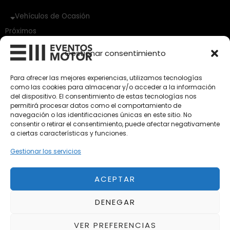
Vehículos de Ocasión
Próximos
Eclipse by SELECTO
Gestionar consentimiento
Del 12/08/2026 al 12/08/2026
Para ofrecer las mejores experiencias, utilizamos tecnologías
autoClássico Porto 2026
como las cookies para almacenar y/o acceder a la información
Del 02/10/2026 al 05/10/2026
del dispositivo. El consentimiento de estas tecnologías nos
permitirá procesar datos como el comportamiento de
navegación o las identificaciones únicas en este sitio. No
consentir o retirar el consentimiento, puede afectar negativamente
Del 02/10/2026 al 05/10/2026
a ciertas características y funciones.
Gestionar los servicios
ACEPTAR
Aviso Legal
Política de Privacidad
DENEGAR
Política de Cookies
Condiciones de compra
VER PREFERENCIAS
Alta en Newsletter