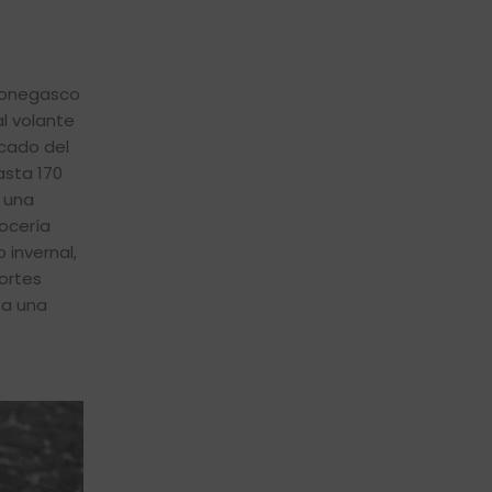
 monegasco
al volante
icado del
asta 170
a una
rocería
 invernal,
ortes
ba una