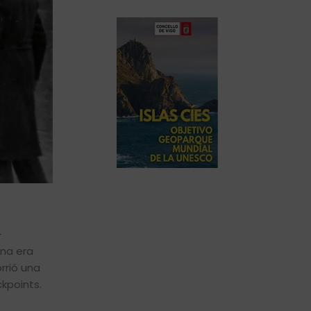
-
ena era
rrió una
kpoints.