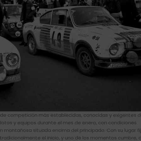
or de competición más establecidas, conocidas y exigentes 
ilotos y equipos durante el mes de enero, con condiciones
n montañosa situada encima del principado. Con su lugar fij
radicionalmente el inicio, y uno de los momentos cumbre, d