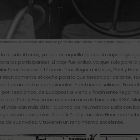
facción, calefacción eléctrica de parte del parabrisas, termo y portamapas y un ref
lo desde Atenas, ya que en aquella época, la capital griega
a los participantes. El viaje fue arduo, ya que solo para la
lar Sport necesitó 17 horas. Tras llegar a Atenas, Pohl y Ha
r técnicamente el coche para lo que tenían por delante. Tu
con herramientas profesionales. Y entonces salieron. En cuat
por Tesalónica, de Budapest a Viena y finalmente llegar ha
 total, Pohl y Hausman cubrieron una distancia de 3.852 kil
el viaje aún más difícil. Cuando los neumáticos Baťa con b
reja sacaba las palas. Zdeněk Pohl y Jaroslav Hausman luch
 de sus rivales, y tuvieron un rendimiento excelente.