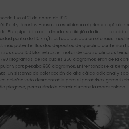
carlo fue el 21 de enero de 1912
něk Pohl y Jaroslav Hausman escribieron el primer capítulo
o. El equipo, bien coordinado, se dirigió a la línea de salida 
locidad punta de 110 km/h, estaba basado en el chasis modif
Rapid, más potente. Sus dos depósitos de gasolina contenían h
itros cada 100 kilómetros, el motor de cuatro cilindros tení
 790 kilogramos, de los cuales 250 kilogramos eran de la car
pular Sport pesaba 960 kilogramos. Enfrentándose al tiempo
, un sistema de calefacción de aire cálido adicional y sop
arco calefactado desmontable para el parabrisas garantiza
día plegarse, permitiéndole dormir durante la maratoniana