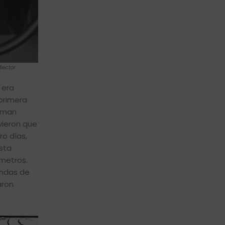
lector.
 era
 primera
usman
vieron que
ro días,
sta
ómetros.
andas de
aron