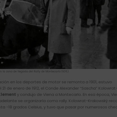
en la zona de llegada del Rally de Montecarlo 1936)
cación en los deportes de motor se remonta a 1901, estuvo
l 21 de enero de 1912, el Conde Alexander “Sascha” Kolowrat
 Klement
y condujo de Viena a Montecarlo. En esa época, Vi
adelante se organizaría como rally. Kolowrat-Krakowský reco
sta -18 grados Celsius, y tuvo que pasar por numerosos chec