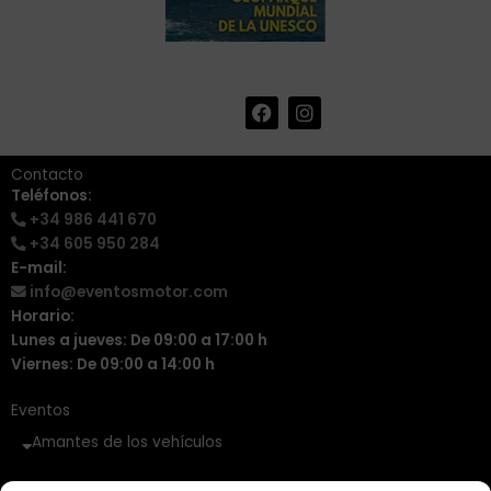
F
I
+34 986 441 670
|
a
n
info@eventosmotor.com
c
s
e
t
Contacto
b
a
Teléfonos:
o
g
+34 986 441 670
o
r
k
a
+34 605 950 284
m
E-mail:
info@eventosmotor.com
Horario:
Lunes a jueves: De 09:00 a 17:00 h
Viernes: De 09:00 a 14:00 h
Eventos
Amantes de los vehículos
Vehículos Clásicos