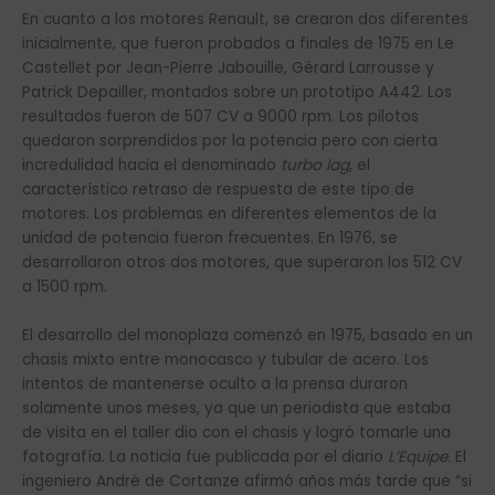
En cuanto a los motores Renault, se crearon dos diferentes
inicialmente, que fueron probados a finales de 1975 en Le
Castellet por Jean-Pierre Jabouille, Gérard Larrousse y
Patrick Depailler, montados sobre un prototipo A442. Los
resultados fueron de 507 CV a 9000 rpm. Los pilotos
quedaron sorprendidos por la potencia pero con cierta
incredulidad hacia el denominado
turbo lag
, el
característico retraso de respuesta de este tipo de
motores. Los problemas en diferentes elementos de la
unidad de potencia fueron frecuentes. En 1976, se
desarrollaron otros dos motores, que superaron los 512 CV
a 1500 rpm.
El desarrollo del monoplaza comenzó en 1975, basado en un
chasis mixto entre monocasco y tubular de acero. Los
intentos de mantenerse oculto a la prensa duraron
solamente unos meses, ya que un periodista que estaba
de visita en el taller dio con el chasis y logró tomarle una
fotografía. La noticia fue publicada por el diario
L’Equipe.
El
ingeniero André de Cortanze afirmó años más tarde que “si