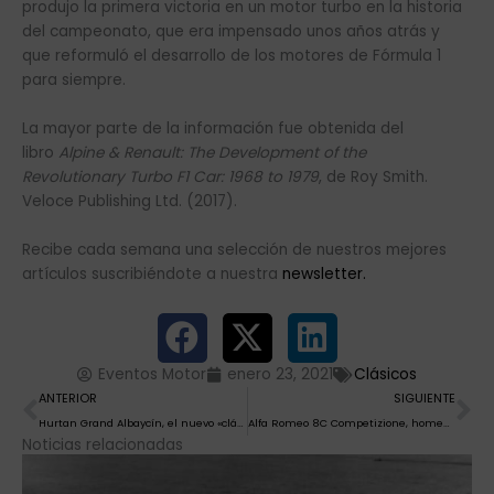
produjo la primera victoria en un motor turbo en la historia
del campeonato, que era impensado unos años atrás y
que reformuló el desarrollo de los motores de Fórmula 1
para siempre.
La mayor parte de la información fue obtenida del
libro
Alpine & Renault: The Development of the
Revolutionary Turbo F1 Car: 1968 to 1979
, de Roy Smith.
Veloce Publishing Ltd. (2017).
Recibe cada semana una selección de nuestros mejores
artículos suscribiéndote a nuestra
newsletter.
Eventos Motor
enero 23, 2021
Clásicos
Ant
Si
ANTERIOR
SIGUIENTE
Hurtan Grand Albaycín, el nuevo «clásico» de origen español
Alfa Romeo 8C Competizione, homenaje a una leyenda
Noticias relacionadas