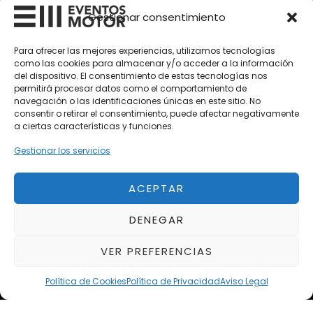
Gestionar consentimiento
Vehículos Nuevos
Para ofrecer las mejores experiencias, utilizamos tecnologías
Vehículos de Ocasión
como las cookies para almacenar y/o acceder a la información
del dispositivo. El consentimiento de estas tecnologías nos
Próximos
permitirá procesar datos como el comportamiento de
Eclipse by SELECTO
navegación o las identificaciones únicas en este sitio. No
Del 12/08/2026 al 12/08/2026
consentir o retirar el consentimiento, puede afectar negativamente
a ciertas características y funciones.
Gestionar los servicios
Exclusive Top Cars 2026
Del 02/10/2026 al 05/10/2026
ACEPTAR
autoClássico Porto 2026
DENEGAR
Del 02/10/2026 al 05/10/2026
VER PREFERENCIAS
Política de Cookies
Política de Privacidad
Aviso Legal
Aviso Legal
Política de Privacidad