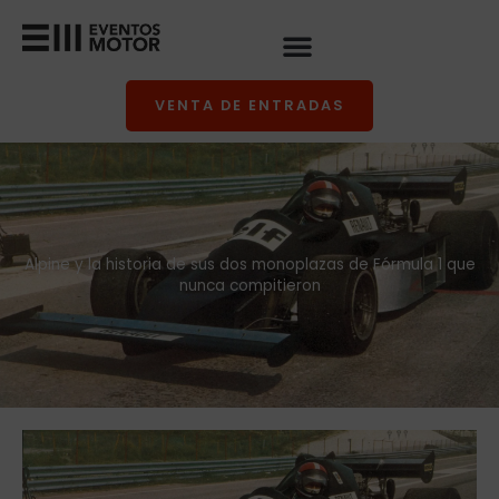
Ir
al
contenido
VENTA DE ENTRADAS
Alpine y la historia de sus dos monoplazas de Fórmula 1 que
nunca compitieron