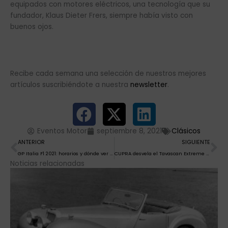
equipados con motores eléctricos, una tecnología que su
fundador, Klaus Dieter Frers, siempre había visto con
buenos ojos.
Recibe cada semana una selección de nuestros mejores
artículos suscribiéndote a nuestra
newsletter
.
Eventos Motor
septiembre 8, 2021
Clásicos
Ant
Si
ANTERIOR
SIGUIENTE
GP Italia F1 2021: horarios y dónde ver el Gran Premio
CUPRA desvela el Tavascan Extreme E Concept
Noticias relacionadas