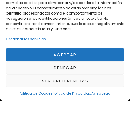
Vehículos de Ocasión
como las cookies para almacenar y/o acceder a la información
del dispositivo. El consentimiento de estas tecnologías nos
Próximos
permitirá procesar datos como el comportamiento de
Eclipse by SELECTO
navegación o las identificaciones únicas en este sitio. No
Del 12/08/2026 al 12/08/2026
consentir o retirar el consentimiento, puede afectar negativamente
a ciertas características y funciones.
Gestionar los servicios
Exclusive Top Cars 2026
Del 02/10/2026 al 05/10/2026
ACEPTAR
autoClássico Porto 2026
DENEGAR
Del 02/10/2026 al 05/10/2026
VER PREFERENCIAS
Política de Cookies
Política de Privacidad
Aviso Legal
Aviso Legal
Política de Privacidad
Política de Cookies
Condiciones de compra
Alta en Newsletter