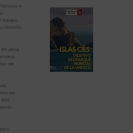
s famoso e
la
l equipo.
 historia,
e 60 años.
lemana.
elos de
más
ches de
 Alfa
diendo
dario