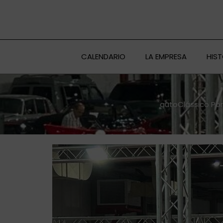
Ir
al
contenido
CALENDARIO
LA EMPRESA
HIS
autoClássico Port