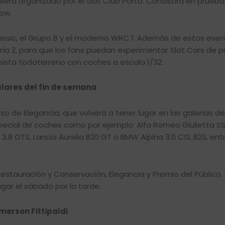
 será organizado por el Slot Club Porto. Consistirá en prueb
how.
lassic, el Grupo B y el moderno WRC 1. Además de estos event
ería 2, para que los fans puedan experimentar Slot Cars de p
pista todoterreno con coches a escala 1/32.
lares del fin de semana
o de Elegancia, que volverá a tener lugar en las galerías d
ecial de coches como por ejemplo: Alfa Romeo Giulietta SS, 
 3.8 OTS, Lancia Aurelia B20 GT o BMW Alpina 3.0 CSL B2S, en
estauración y Conservación, Elegancia y Premio del Público. 
gar el sábado por la tarde.
erson Fittipaldi