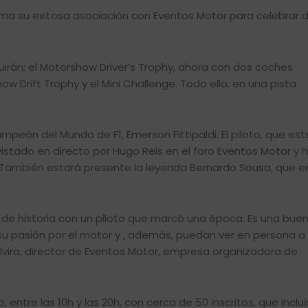
ma su exitosa asociación con Eventos Motor para celebrar 
irán; el Motorshow Driver’s Trophy, ahora con dos coches
ow Drift Trophy y el Mini Challenge. Todo ello, en una pista
ón del Mundo de F1, Emerson Fittipaldi. El piloto, que est
vistado en directo por Hugo Reis en el foro Eventos Motor y 
. También estará presente la leyenda Bernardo Sousa, que 
s de historia con un piloto que marcó una época. Es una bue
su pasión por el motor y , además, puedan ver en persona a
lvira, director de Eventos Motor, empresa organizadora de
ntre las 10h y las 20h, con cerca de 50 inscritos, que inclui