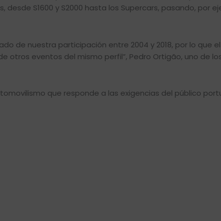
vos, desde S1600 y S2000 hasta los Supercars, pasando, por e
ado de nuestra participación entre 2004 y 2018, por lo que el
de otros eventos del mismo perfil”, Pedro Ortigão, uno de lo
utomovilismo que responde a las exigencias del público port