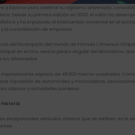
e a Exponor para celebrar su vigésimo aniversario, consoli
érica. Desde su primera edición en 2003, el salón ha desem
lística y ha impulsado el intercambio comercial en el sector
y la consolidación de empresas.
cia del bicampeón del mundo de Fórmula 1, Emerson Fittipald
rticipar en el foro, será la piedra angular del Motorshow, do
e los aficionados.
un impresionante espacio de 48.000 metros cuadrados. Com
áreas: Exposición de automóviles y motocicletas, asociaciones
ra clásicos y actividades paralelas.
 historia
os excepcionales vehículos clásicos que se exhiben, es la va
antes.