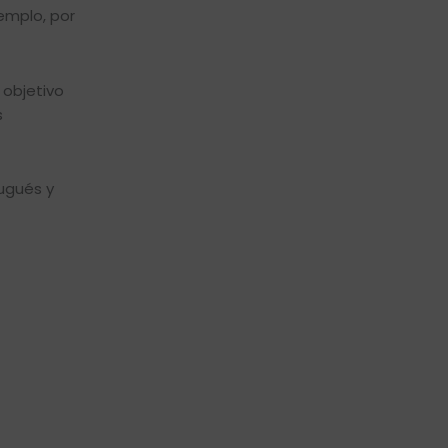
jemplo, por
 objetivo
s
ugués y