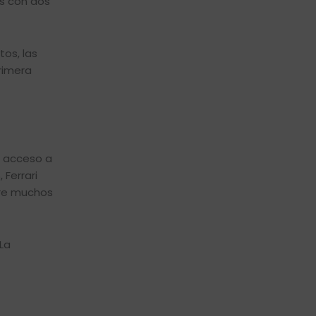
as con dos
os, las
rimera
e acceso a
Ferrari
tre muchos
La