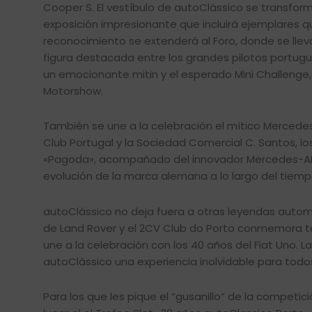
Cooper S. El vestíbulo de autoClássico se transfo
exposición impresionante que incluirá ejemplares qu
reconocimiento se extenderá al Foro, donde se lle
figura destacada entre los grandes pilotos portugu
un emocionante mitin y el esperado Mini Challenge, 
Motorshow.
También se une a la celebración el mítico Mercedes
Club Portugal y la Sociedad Comercial C. Santos, lo
«Pagoda», acompañado del innovador Mercedes-AMG S
evolución de la marca alemana a lo largo del tiemp
autoClássico no deja fuera a otras leyendas automo
de Land Rover y el 2CV Club do Porto conmemora tam
une a la celebración con los 40 años del Fiat Uno. 
autoClássico una experiencia inolvidable para todos
Para los que les pique el “gusanillo” de la competic