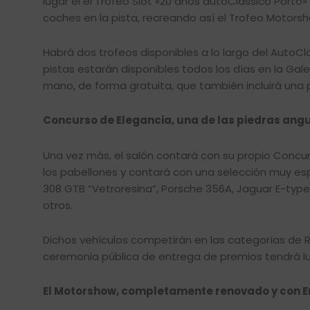
lugar el el Trofeo Slot «20 años autoClassico Porto»
coches en la pista, recreando así el Trofeo Motors
Habrá dos trofeos disponibles a lo largo del AutoC
pistas estarán disponibles todos los días en la Gal
mano, de forma gratuita, que también incluirá una 
Concurso de Elegancia, una de las piedras angu
Una vez más, el salón contará con su propio Concurs
los pabellones y contará con una selección muy esp
308 GTB “Vetroresina”, Porsche 356A, Jaguar E-type
otros.
Dichos vehículos competirán en las categorías de R
ceremonia pública de entrega de premios tendrá lu
El Motorshow, completamente renovado y con Em