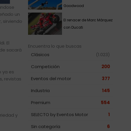
Goodwood
dándose
peñado un
El renacer de Marc Márquez
, sirviendo
con Ducati
i. El
Encuentra lo que buscas
nde sacará
Clásicos
(1.023)
Competición
200
o ya es
Eventos del motor
377
, revistas
Industria
145
Premium
554
SELECTO by Eventos Motor
1
riedad y
Sin categoría
6