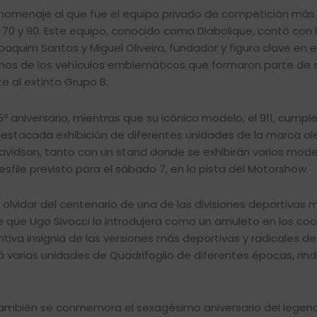
homenaje al que fue el equipo privado de competición má
70 y 90. Este equipo, conocido como Diabolique, contó con 
aquim Santos y Miguel Oliveira, fundador y figura clave en e
nos de los vehículos emblemáticos que formaron parte de su
e al extinto Grupo B.
5º aniversario, mientras que su icónico modelo, el 911, cumpl
 destacada exhibición de diferentes unidades de la marca a
Davidson, tanto con un stand donde se exhibirán varios mod
ile previsto para el sábado 7, en la pista del Motorshow.
olvidar del centenario de una de las divisiones deportivas 
sde que Ugo Sivocci lo introdujera como un amuleto en los co
ntiva insignia de las versiones más deportivas y radicales de
 varias unidades de Quadrifoglio de diferentes épocas, rin
 también se conmemora el sexagésimo aniversario del legen