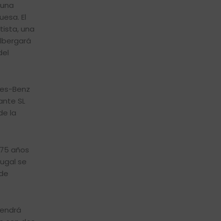
 una
uesa. El
ista, una
albergará
del
des-Benz
ante SL
de la
 75 años
tugal se
 de
tendrá