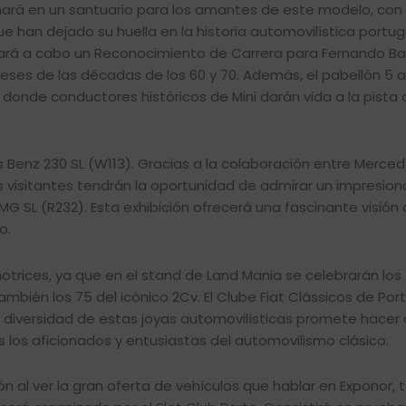
rmará en un santuario para los amantes de este modelo, con
e han dejado su huella en la historia automovilística portug
vará a cabo un Reconocimiento de Carrera para Fernando Bat
eses de las décadas de los 60 y 70. Además, el pabellón 5 
donde conductores históricos de Mini darán vida a la pista 
 Benz 230 SL (W113). Gracias a la colaboración entre Merce
s visitantes tendrán la oportunidad de admirar un impresion
L (R232). Esta exhibición ofrecerá una fascinante visión 
o.
trices, ya que en el stand de Land Mania se celebrarán los
bién los 75 del icónico 2Cv. El Clube Fiat Clássicos de Por
La diversidad de estas joyas automovilísticas promete hacer
 los aficionados y entusiastas del automovilismo clásico.
ión al ver la gran oferta de vehículos que hablar en Exponor, 