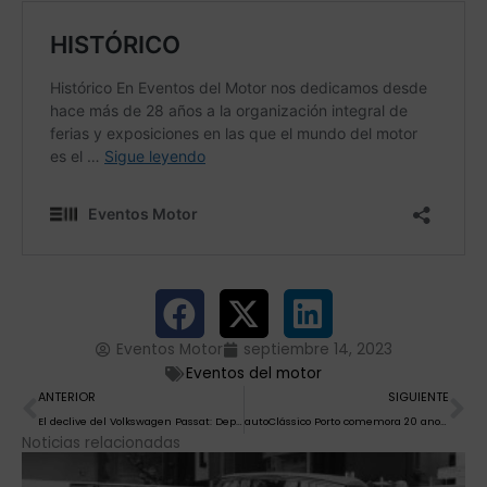
Eventos Motor
septiembre 14, 2023
Eventos del motor
Ant
Si
ANTERIOR
SIGUIENTE
El declive del Volkswagen Passat: Deportividad y potencia en el olvido
autoClássico Porto comemora 20 anos de história de 5 a 8 de outubro
Noticias relacionadas