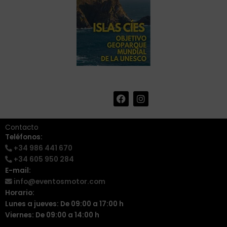
F
I
+34 986 441 670
|
a
n
info@eventosmotor.com
c
s
e
t
Contacto
b
a
Teléfonos:
o
g
+34 986 441 670
o
r
k
a
+34 605 950 284
m
E-mail:
info@eventosmotor.com
Horario:
Lunes a jueves: De 09:00 a 17:00 h
Viernes: De 09:00 a 14:00 h