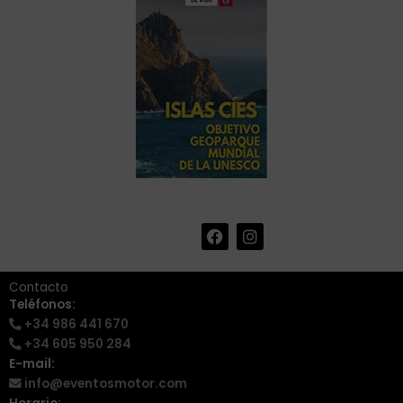
F
I
+34 986 441 670
|
a
n
info@eventosmotor.com
c
s
e
t
Contacto
b
a
Teléfonos:
o
g
+34 986 441 670
o
r
k
a
+34 605 950 284
m
E-mail:
info@eventosmotor.com