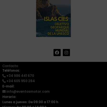
F
I
+34 986 441 670
|
a
n
info@eventosmotor.com
c
s
e
t
Contacto
b
a
Teléfonos:
o
g
+34 986 441 670
o
r
k
a
+34 605 950 284
m
E-mail:
info@eventosmotor.com
Horario:
Lunes a jueves: De 09:00 a 17:00 h