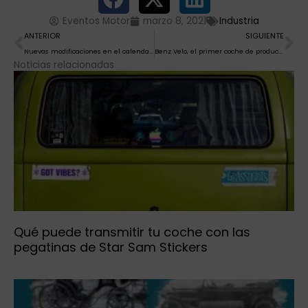
Eventos Motor
marzo 8, 2021
Industria
Ant
Si
ANTERIOR
SIGUIENTE
Nuevas modificaciones en el calendario de clásicos de Eventos Motor
Benz Velo, el primer coche de producción en masa de la historia
Noticias relacionadas
Qué puede transmitir tu coche con las
pegatinas de Star Sam Stickers