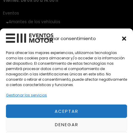
Viernes: De 09:00 a 14:00 h
Eventos
Amantes de los vehículos
Vehículos Clásicos
Gestionar consentimiento
Vehículos Nuevos
Para ofrecer las mejores experiencias, utilizamos tecnologías
como las cookies para almacenar y/o acceder a la información
Vehículos de Ocasión
del dispositivo. El consentimiento de estas tecnologías nos
Próximos
permitirá procesar datos como el comportamiento de
navegación o las identificaciones únicas en este sitio. No
Eclipse by SELECTO
consentir o retirar el consentimiento, puede afectar negativamente
Del 12/08/2026 al 12/08/2026
a ciertas características y funciones.
Gestionar los servicios
autoClássico Porto 2026
Del 02/10/2026 al 05/10/2026
ACEPTAR
DENEGAR
Del 02/10/2026 al 05/10/2026