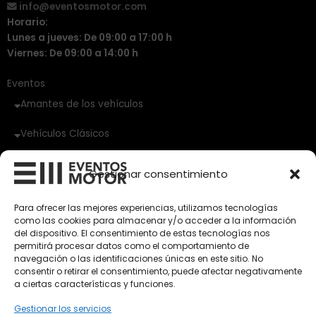
info@eventosmotor.com
Horario:
Lunes a jueves: De 09:00 a 17:00 h
Viernes: De 09:00 a 14:00 h
Eventos
Amantes de los vehículos
Vehículos Clásicos
Vehículos Nuevos
Gestionar consentimiento
Vehículos de Ocasión
Para ofrecer las mejores experiencias, utilizamos tecnologías
Próximos
como las cookies para almacenar y/o acceder a la información
Eclipse by SELECTO
del dispositivo. El consentimiento de estas tecnologías nos
Del 12/08/2026 al 12/08/2026
permitirá procesar datos como el comportamiento de
navegación o las identificaciones únicas en este sitio. No
consentir o retirar el consentimiento, puede afectar negativamente
a ciertas características y funciones.
autoClássico Porto 2026
Del 02/10/2026 al 05/10/2026
Gestionar los servicios