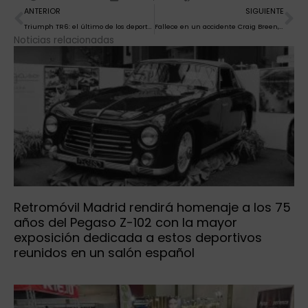
Ant
Si
ANTERIOR
SIGUIENTE
Triumph TR6: el último de los deportivos británicos tradicionales
Fallece en un accidente Craig Breen, piloto de 33 años que competía en el WRC
Noticias relacionadas
Retromóvil Madrid rendirá homenaje a los 75
años del Pegaso Z-102 con la mayor
exposición dedicada a estos deportivos
reunidos en un salón español