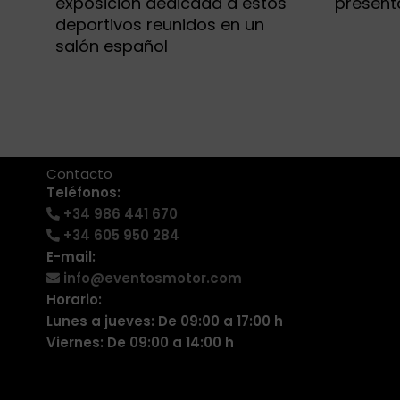
exposición dedicada a estos
present
deportivos reunidos en un
salón español
+34 986 441 670
|
info@eventosmotor.com
Contacto
Teléfonos:
+34 986 441 670
+34 605 950 284
E-mail:
info@eventosmotor.com
Horario:
Lunes a jueves: De 09:00 a 17:00 h
Viernes: De 09:00 a 14:00 h