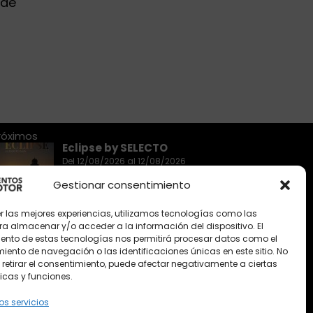
 de
róximos
Eclipse by SELECTO
Del 12/08/2026 al 12/08/2026
Gestionar consentimiento
autoClássico Porto 2026
er las mejores experiencias, utilizamos tecnologías como las
Del 02/10/2026 al 05/10/2026
ra almacenar y/o acceder a la información del dispositivo. El
ento de estas tecnologías nos permitirá procesar datos como el
ento de navegación o las identificaciones únicas en este sitio. No
 retirar el consentimiento, puede afectar negativamente a ciertas
Del 02/10/2026 al 05/10/2026
icas y funciones.
os servicios