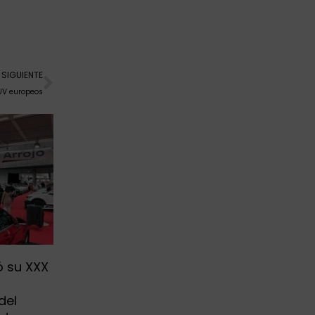
Siguiente
SIGUIENTE
SUV europeos
ó su XXX
a
del