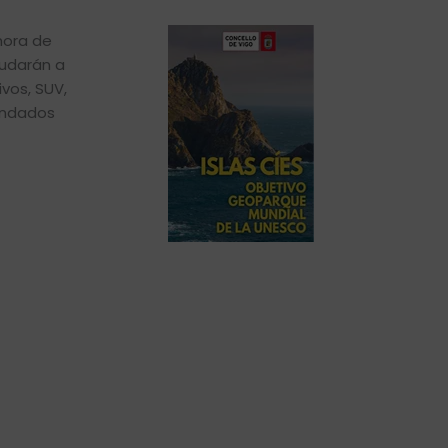
hora de
yudarán a
vos, SUV,
andados