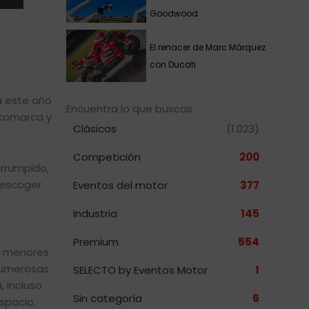
Goodwood
El renacer de Marc Márquez
con Ducati
ga este año
Encuentra lo que buscas
 comarca y
Clásicos
(1.023)
Competición
200
errumpido,
 escoger
Eventos del motor
377
Industria
145
Premium
554
os menores
numerosas
SELECTO by Eventos Motor
1
 incluso
Sin categoría
6
spacio.