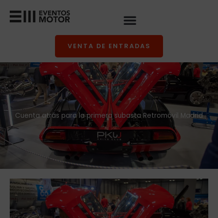
Ir
al
contenido
VENTA DE ENTRADAS
Cuenta atrás para la primera subasta Retromóvil Madrid