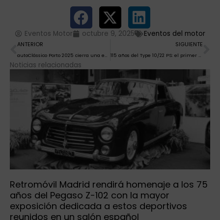
Eventos Motor
octubre 9, 2025
Eventos del motor
Ant
Si
ANTERIOR
SIGUIENTE
autoClássico Porto 2025 cierra una edición de récord con más de 40.000 visitantes
115 años del Type 10/22 PS: el primer Audi
Noticias relacionadas
Retromóvil Madrid rendirá homenaje a los 75
años del Pegaso Z-102 con la mayor
exposición dedicada a estos deportivos
reunidos en un salón español