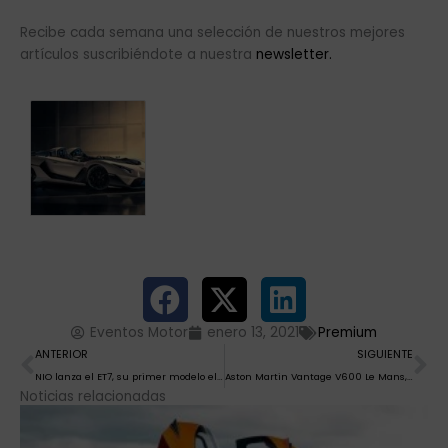
Recibe cada semana una selección de nuestros mejores
artículos suscribiéndote a nuestra
newsletter.
Eventos Motor
enero 13, 2021
Premium
Ant
Si
ANTERIOR
SIGUIENTE
NIO lanza el ET7, su primer modelo eléctrico de conducción autónoma
Aston Martin Vantage V600 Le Mans, «brutalidad» exclusiva
Noticias relacionadas