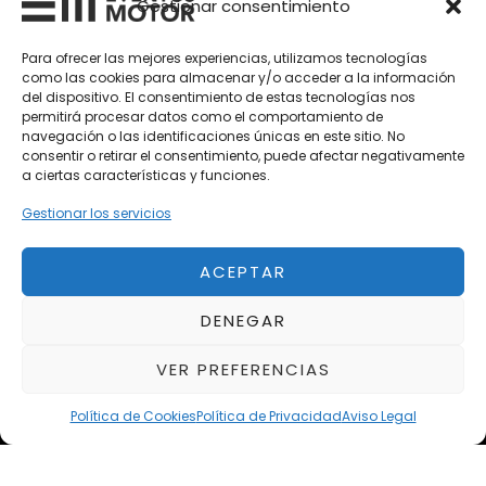
Gestionar consentimiento
Vehículos Nuevos
Para ofrecer las mejores experiencias, utilizamos tecnologías
como las cookies para almacenar y/o acceder a la información
Vehículos de Ocasión
del dispositivo. El consentimiento de estas tecnologías nos
Próximos
permitirá procesar datos como el comportamiento de
navegación o las identificaciones únicas en este sitio. No
Eclipse by SELECTO
consentir o retirar el consentimiento, puede afectar negativamente
Del 12/08/2026 al 12/08/2026
a ciertas características y funciones.
Gestionar los servicios
autoClássico Porto 2026
Del 02/10/2026 al 05/10/2026
ACEPTAR
DENEGAR
Del 02/10/2026 al 05/10/2026
VER PREFERENCIAS
Política de Cookies
Política de Privacidad
Aviso Legal
Aviso Legal
Política de Privacidad