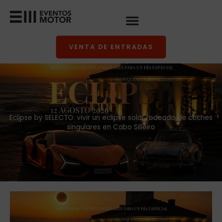
Ir
al
contenido
VENTA DE ENTRADAS
Eclipse by SELECTO: vivir un eclipse solar rodeado de coches
singulares en Cabo Silleiro