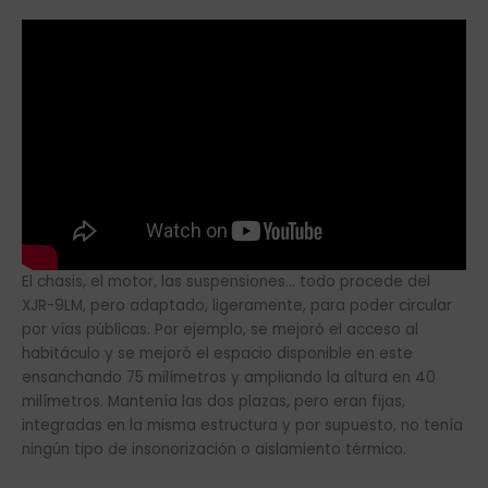
El chasis, el motor, las suspensiones… todo procede del
XJR-9LM, pero adaptado, ligeramente, para poder circular
por vías públicas. Por ejemplo, se mejoró el acceso al
habitáculo y se mejoró el espacio disponible en este
ensanchando 75 milímetros y ampliando la altura en 40
milímetros. Mantenía las dos plazas, pero eran fijas,
integradas en la misma estructura y por supuesto, no tenía
ningún tipo de insonorización o aislamiento térmico.