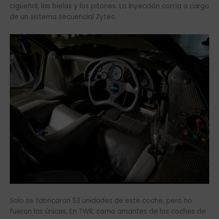
cigüeñal, las bielas y los pitones. La inyección corría a cargo
de un sistema secuencial Zytec.
Solo se fabricaron 53 unidades de este coche, pero no
fueron las únicas. En TWR, como amantes de los coches de