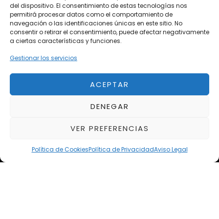
del dispositivo. El consentimiento de estas tecnologías nos
Próximos
permitirá procesar datos como el comportamiento de
navegación o las identificaciones únicas en este sitio. No
Eclipse by SELECTO
consentir o retirar el consentimiento, puede afectar negativamente
Del 12/08/2026 al 12/08/2026
a ciertas características y funciones.
Gestionar los servicios
autoClássico Porto 2026
Del 02/10/2026 al 05/10/2026
ACEPTAR
DENEGAR
Del 02/10/2026 al 05/10/2026
VER PREFERENCIAS
Política de Cookies
Política de Privacidad
Aviso Legal
Aviso Legal
Política de Privacidad
Política de Cookies
Condiciones de compra
Alta en Newsletter