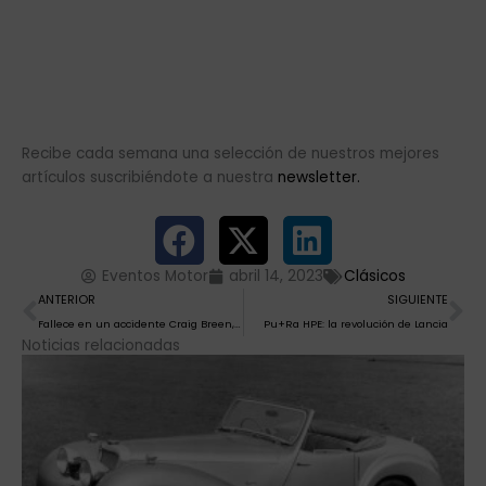
Recibe cada semana una selección de nuestros mejores
artículos suscribiéndote a nuestra
newsletter.
Eventos Motor
abril 14, 2023
Clásicos
Ant
Si
ANTERIOR
SIGUIENTE
Fallece en un accidente Craig Breen, piloto de 33 años que competía en el WRC
Pu+Ra HPE: la revolución de Lancia
Noticias relacionadas