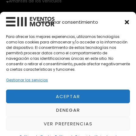
Amantes de los vehículos
Vehículos Clásicos
Gestionar consentimiento
Vehículos Nuevos
Para ofrecer las mejores experiencias, utilizamos tecnologías
Vehículos de Ocasión
como las cookies para almacenar y/o acceder a la información
del dispositivo. El consentimiento de estas tecnologías nos
Próximos
permitirá procesar datos como el comportamiento de
Eclipse by SELECTO
navegación o las identificaciones únicas en este sitio. No
Del 12/08/2026 al 12/08/2026
consentir o retirar el consentimiento, puede afectar negativamente
a ciertas características y funciones.
Gestionar los servicios
Exclusive Top Cars 2026
Del 02/10/2026 al 05/10/2026
ACEPTAR
autoClássico Porto 2026
DENEGAR
Del 02/10/2026 al 05/10/2026
VER PREFERENCIAS