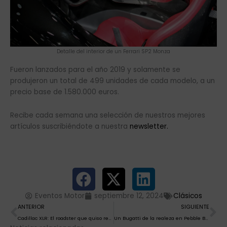
Detalle del interior de un Ferrari SP2 Monza
Fueron lanzados para el año 2019 y solamente se
produjeron un total de 499 unidades de cada modelo, a un
precio base de 1.580.000 euros.
Recibe cada semana una selección de nuestros mejores
artículos suscribiéndote a nuestra
newsletter.
Eventos Motor
septiembre 12, 2024
Clásicos
Ant
Si
ANTERIOR
SIGUIENTE
Cadillac XLR: El roadster que quiso retar al Mercedes SL
Un Bugatti de la realeza en Pebble Beach