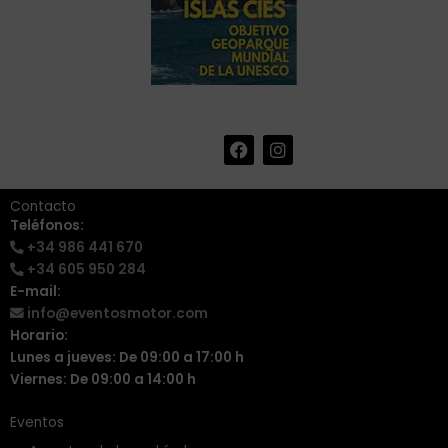
F
I
+34 986 441 670
|
a
n
info@eventosmotor.com
c
s
e
t
Contacto
b
a
Teléfonos:
o
g
+34 986 441 670
o
r
k
a
+34 605 950 284
m
E-mail:
info@eventosmotor.com
Horario:
Lunes a jueves: De 09:00 a 17:00 h
Viernes: De 09:00 a 14:00 h
Eventos