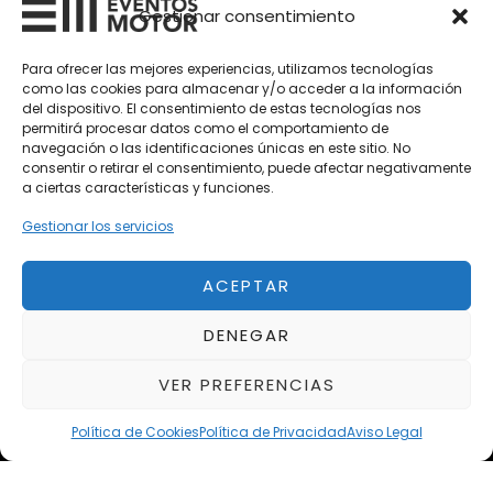
Vehículos Clásicos
Gestionar consentimiento
Vehículos Nuevos
Para ofrecer las mejores experiencias, utilizamos tecnologías
como las cookies para almacenar y/o acceder a la información
Vehículos de Ocasión
del dispositivo. El consentimiento de estas tecnologías nos
Próximos
permitirá procesar datos como el comportamiento de
navegación o las identificaciones únicas en este sitio. No
Eclipse by SELECTO
consentir o retirar el consentimiento, puede afectar negativamente
Del 12/08/2026 al 12/08/2026
a ciertas características y funciones.
Gestionar los servicios
autoClássico Porto 2026
Del 02/10/2026 al 05/10/2026
ACEPTAR
DENEGAR
Del 02/10/2026 al 05/10/2026
VER PREFERENCIAS
Política de Cookies
Política de Privacidad
Aviso Legal
Aviso Legal
Política de Privacidad