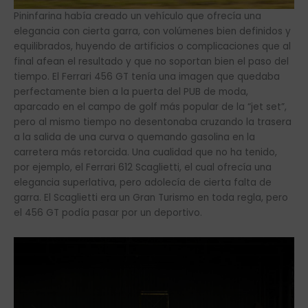
Pininfarina había creado un vehículo que ofrecía una
elegancia con cierta garra, con volúmenes bien definidos y
equilibrados, huyendo de artificios o complicaciones que al
final afean el resultado y que no soportan bien el paso del
tiempo. El Ferrari 456 GT tenía una imagen que quedaba
perfectamente bien a la puerta del PUB de moda,
aparcado en el campo de golf más popular de la “jet set”,
pero al mismo tiempo no desentonaba cruzando la trasera
a la salida de una curva o quemando gasolina en la
carretera más retorcida. Una cualidad que no ha tenido,
por ejemplo, el Ferrari 612 Scaglietti, el cual ofrecía una
elegancia superlativa, pero adolecía de cierta falta de
garra. El Scaglietti era un Gran Turismo en toda regla, pero
el 456 GT podía pasar por un deportivo.