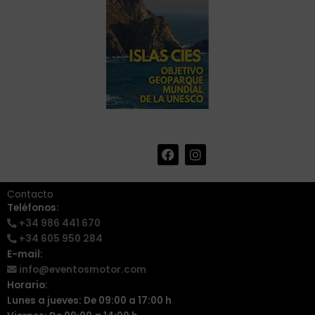
F
I
+34 986 441 670
|
a
n
info@eventosmotor.com
c
s
e
t
Contacto
b
a
Teléfonos:
o
g
+34 986 441 670
o
r
k
a
+34 605 950 284
m
E-mail:
info@eventosmotor.com
Horario:
Lunes a jueves: De 09:00 a 17:00 h