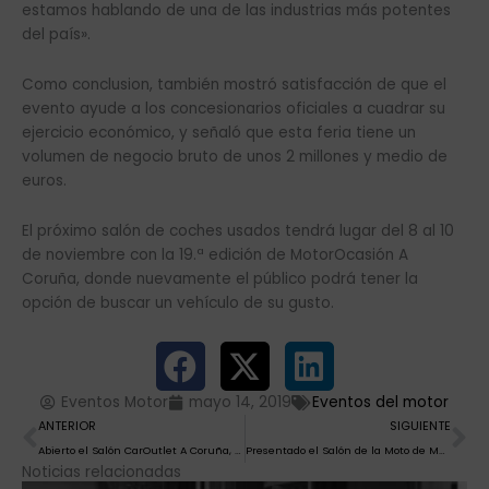
estamos hablando de una de las industrias más potentes
del país».
Como conclusion, también mostró satisfacción de que el
evento ayude a los concesionarios oficiales a cuadrar su
ejercicio económico, y señaló que esta feria tiene un
volumen de negocio bruto de unos 2 millones y medio de
euros.
El próximo salón de coches usados tendrá lugar del 8 al 10
de noviembre con la 19.ª edición de MotorOcasión A
Coruña, donde nuevamente el público podrá tener la
opción de buscar un vehículo de su gusto.
Eventos Motor
mayo 14, 2019
Eventos del motor
Ant
Si
ANTERIOR
SIGUIENTE
Abierto el Salón CarOutlet A Coruña, con las primeras reservas entre los 900 vehículos de ocasión de concesionarios a la venta
Presentado el Salón de la Moto de Málaga, que abre el viernes con las novedades de 2019 de 30 marcas, mercado de ocasión de concesionarios y exhibiciones
Noticias relacionadas