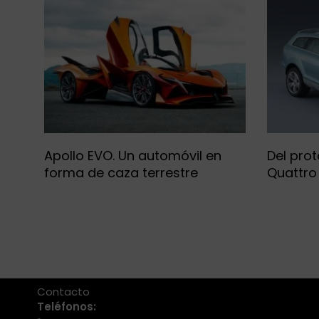
Apollo EVO. Un automóvil en
Del prot
forma de caza terrestre
Quattro
+34 986 441 670
|
info@eventosmotor.com
Contacto
Teléfonos: