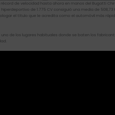
 récord de velocidad hasta ahora en manos del Bugatti Chi
El hiperdeportivo de 1.775 CV consiguió una media de 508,73
ogar el título que le acredita como el automóvil más rápid
, uno de los lugares habituales donde se baten los fabrican
dad.