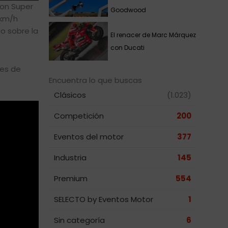
ron Super
Goodwood
 km/h
o sobre la
El renacer de Marc Márquez
con Ducati
tes de
Encuentra lo que buscas
Clásicos
(1.023)
Competición
200
Eventos del motor
377
Industria
145
Premium
554
SELECTO by Eventos Motor
1
Sin categoría
6