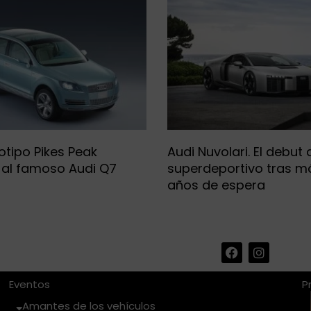
otipo Pikes Peak
Audi Nuvolari. El debut 
 al famoso Audi Q7
superdeportivo tras ma
años de espera
F
I
a
n
c
s
e
t
Eventos
P
b
a
Amantes de los vehículos
o
g