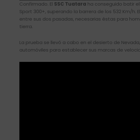
Confirmado. El
SSC Tuatara
ha conseguido batir el
Sport 300+, superando la barrera de los 532 Km/h. 
entre sus dos pasadas, necesarias éstas para homol
tierra.
La prueba se llevó a cabo en el desierto de Nevada
automóviles para establecer sus marcas de veloci