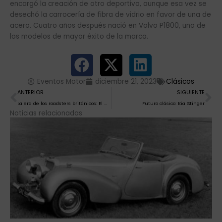
encargó la creación de otro deportivo, aunque esa vez se
desechó la carrocería de fibra de vidrio en favor de una de
acero. Cuatro años después nació en Volvo P1800, uno de
los modelos de mayor éxito de la marca.
Eventos Motor
diciembre 21, 2023
Clásicos
Ant
Si
ANTERIOR
SIGUIENTE
La era de los roadsters británicos: El MG F, un clásico con personalidad y encanto
Futuro clásico: Kia Stinger
Noticias relacionadas