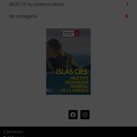
SELECTO by Eventos Motor
1
Sin categoría
6
F
I
+34 986 441 670
|
a
n
info@eventosmotor.com
c
s
e
t
Contacto
b
a