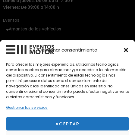
Lunes a jueves: De 09:00 a 17:00 h
Viernes: De 09:00 a 14:00 h
Eventos
Amantes de los vehículos
Vehículos Clásicos
Gestionar consentimiento
Vehículos Nuevos
Para ofrecer las mejores experiencias, utilizamos tecnologías
Vehículos de Ocasión
como las cookies para almacenar y/o acceder a la información
del dispositivo. El consentimiento de estas tecnologías nos
Próximos
permitirá procesar datos como el comportamiento de
Eclipse by SELECTO
navegación o las identificaciones únicas en este sitio. No
Del 12/08/2026 al 12/08/2026
consentir o retirar el consentimiento, puede afectar negativamente
a ciertas características y funciones.
Gestionar los servicios
Exclusive Top Cars 2026
Del 02/10/2026 al 05/10/2026
ACEPTAR
autoClássico Porto 2026