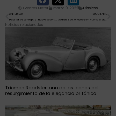
Eventos Motor
marzo 9, 2022
Clásicos
Ant
Si
ANTERIOR
SIGUIENTE
Polestar 02 concept, el nuevo deportivo descapotable
Abarth 695, el escorpión vuelve a picar
Noticias relacionadas
Triumph Roadster: uno de los iconos del
resurgimiento de la elegancia británica