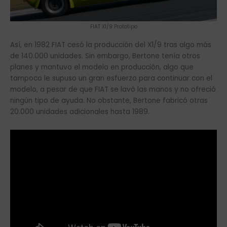
FIAT X1/9 Prototipo
Así, en 1982 FIAT cesó la producción del X1/9 tras algo más
de 140.000 unidades. Sin embargo, Bertone tenía otros
planes y mantuvo el modelo en producción, algo que
tampoco le supuso un gran esfuerzo para continuar con el
modelo, a pesar de que FIAT se lavó las manos y no ofreció
ningún tipo de ayuda. No obstante, Bertone fabricó otras
20.000 unidades adicionales hasta 1989.