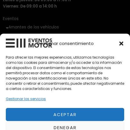
Viernes: De 09:00 a 14:00 h
Eventos
Amantes de los vehículos
Vehículos Clásicos
Gestionar consentimiento
Vehículos Nuevos
Para ofrecer las mejores experiencias, utilizamos tecnologías
como las cookies para almacenar y/o acceder a la información
Vehículos de Ocasión
del dispositivo. El consentimiento de estas tecnologías nos
Próximos
permitirá procesar datos como el comportamiento de
navegación o las identificaciones únicas en este sitio. No
Eclipse by SELECTO
consentir o retirar el consentimiento, puede afectar negativamente
Del 12/08/2026 al 12/08/2026
a ciertas características y funciones.
Gestionar los servicios
autoClássico Porto 2026
Del 02/10/2026 al 05/10/2026
ACEPTAR
DENEGAR
Del 02/10/2026 al 05/10/2026