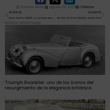
Eventos Motor
agosto 19, 2022
Clásicos
Ant
Si
ANTERIOR
SIGUIENTE
Aston Martin DBR22, un concept para celebrar diez años de división Q
Bentley Mulliner Bacalar, tocata final
Noticias relacionadas
Triumph Roadster: uno de los iconos del
resurgimiento de la elegancia británica