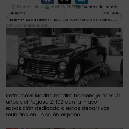
Eventos Motor
abril 25, 2025
Eventos del motor
Ant
Si
ANTERIOR
SIGUIENTE
Retromóvil Madrid expone en MOTORTEC joyas clásicas de EE.UU, Alemania e Inglaterra
CarOutlet A Coruña cierra con 9.000 visitantes y cerca de 275 coches vendidos
Noticias relacionadas
Retromóvil Madrid rendirá homenaje a los 75
años del Pegaso Z-102 con la mayor
exposición dedicada a estos deportivos
reunidos en un salón español