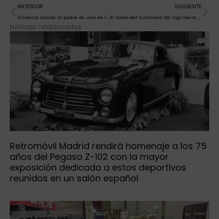
Ant
Si
ANTERIOR
SIGUIENTE
Vincenzo Lancia: el padre de una de las marcas italianas más queridas
El Salón del automóvil de Vigo cierra su 35ª edición con el Tesla Cybertruck y las marcas chinas como protagonistas
Noticias relacionadas
Retromóvil Madrid rendirá homenaje a los 75
años del Pegaso Z-102 con la mayor
exposición dedicada a estos deportivos
reunidos en un salón español