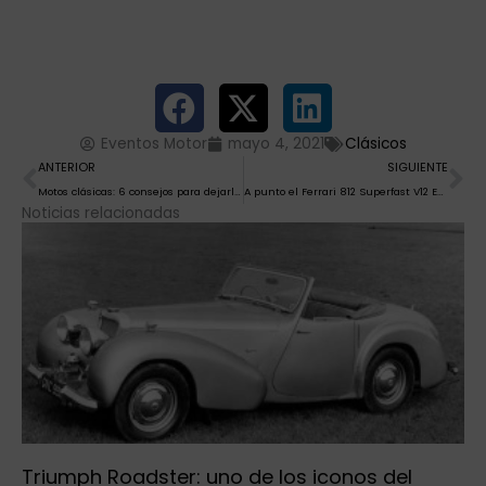
Eventos Motor
mayo 4, 2021
Clásicos
Ant
Si
ANTERIOR
SIGUIENTE
Motos clásicas: 6 consejos para dejarlas como nuevas
A punto el Ferrari 812 Superfast V12 Edición Limitada
Noticias relacionadas
Triumph Roadster: uno de los iconos del