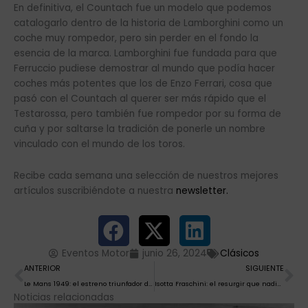
En definitiva, el Countach fue un modelo que podemos
catalogarlo dentro de la historia de Lamborghini como un
coche muy rompedor, pero sin perder en el fondo la
esencia de la marca. Lamborghini fue fundada para que
Ferruccio pudiese demostrar al mundo que podía hacer
coches más potentes que los de Enzo Ferrari, cosa que
pasó con el Countach al querer ser más rápido que el
Testarossa, pero también fue rompedor por su forma de
cuña y por saltarse la tradición de ponerle un nombre
vinculado con el mundo de los toros.
Recibe cada semana una selección de nuestros mejores
artículos suscribiéndote a nuestra
newsletter.
Eventos Motor
junio 26, 2024
Clásicos
Ant
Si
ANTERIOR
SIGUIENTE
Le Mans 1949: el estreno triunfador del Cavallino rampante
Isotta Fraschini: el resurgir que nadie esperaba
Noticias relacionadas