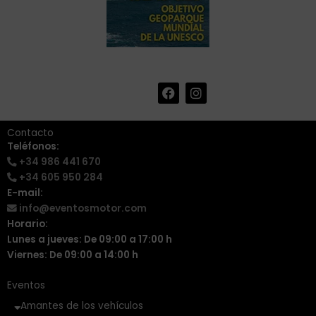
F
I
+34 986 441 670
|
a
n
info@eventosmotor.com
c
s
e
t
Contacto
b
a
Teléfonos:
o
g
+34 986 441 670
o
r
k
a
+34 605 950 284
m
E-mail:
info@eventosmotor.com
Horario:
Lunes a jueves: De 09:00 a 17:00 h
Viernes: De 09:00 a 14:00 h
Eventos
Amantes de los vehículos