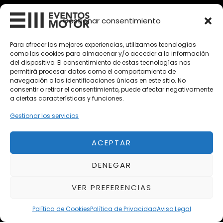
Vehículos Clásicos
Gestionar consentimiento
Vehículos Nuevos
Para ofrecer las mejores experiencias, utilizamos tecnologías
como las cookies para almacenar y/o acceder a la información
Vehículos de Ocasión
del dispositivo. El consentimiento de estas tecnologías nos
Próximos
permitirá procesar datos como el comportamiento de
navegación o las identificaciones únicas en este sitio. No
Eclipse by SELECTO
consentir o retirar el consentimiento, puede afectar negativamente
Del 12/08/2026 al 12/08/2026
a ciertas características y funciones.
Gestionar los servicios
autoClássico Porto 2026
Del 02/10/2026 al 05/10/2026
ACEPTAR
DENEGAR
Del 02/10/2026 al 05/10/2026
VER PREFERENCIAS
Política de Cookies
Política de Privacidad
Aviso Legal