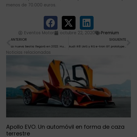
menos de 70.000 euros.
Eventos Motor
octubre 22, 2020
Premium
Ant
Si
ANTERIOR
SIGUIENTE
La nueva bestia llegará en 2022: Hummer EV
Audi R8 LMS y RS e-tron GT prototype, reunión en Spa
Noticias relacionadas
Apollo EVO. Un automóvil en forma de caza
terrestre