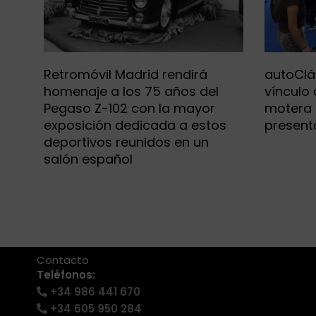
Retromóvil Madrid rendirá
autoClá
homenaje a los 75 años del
vínculo
Pegaso Z-102 con la mayor
motera
exposición dedicada a estos
present
deportivos reunidos en un
salón español
+34 986 441 670
|
info@eventosmotor.com
Contacto
Teléfonos:
+34 986 441 670
+34 605 950 284