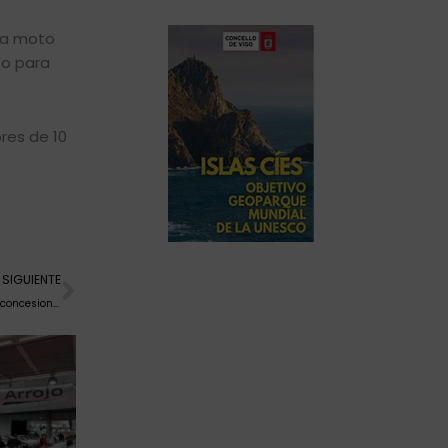
na moto
 o para
res de 10
Siguiente
SIGUIENTE
El Salón CarOutlet A Coruña reunirá hasta 900 vehículos de ocasión de concesionarios oficiales a la venta