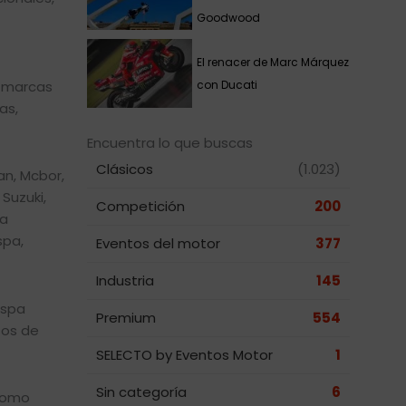
Goodwood
El renacer de Marc Márquez
con Ducati
0 marcas
as,
Encuentra lo que buscas
Clásicos
(1.023)
an, Mcbor,
Suzuki,
Competición
200
da
spa,
Eventos del motor
377
Industria
145
espa
Premium
554
tos de
SELECTO by Eventos Motor
1
Sin categoría
6
 como