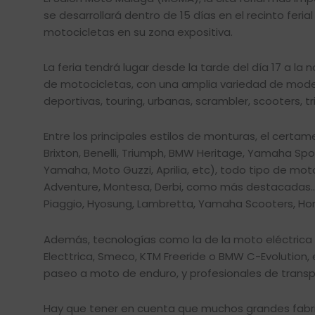
se desarrollará dentro de 15 días en el recinto fer
motocicletas en su zona expositiva.
La feria tendrá lugar desde la tarde del día 17 a l
de motocicletas, con una amplia variedad de model
deportivas, touring, urbanas, scrambler, scooters, tri
Entre los principales estilos de monturas, el certa
Brixton, Benelli, Triumph, BMW Heritage, Yamaha Spo
Yamaha, Moto Guzzi, Aprilia, etc), todo tipo de 
Adventure, Montesa, Derbi, como más destacadas…
Piaggio, Hyosung, Lambretta, Yamaha Scooters, Hon
Además, tecnologías como la de la moto eléctrica t
Electtrica, Smeco, KTM Freeride o BMW C-Evolution,
paseo a moto de enduro, y profesionales de transp
Hay que tener en cuenta que muchos grandes fabri