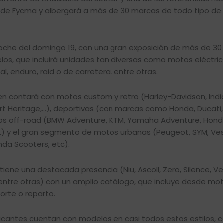
ial de Fycma y albergará a más de 30 marcas de todo tipo de
a noche del domingo 19, con una gran exposición de más de 3
os, que incluirá unidades tan diversas como motos eléctric
al, enduro, raid o de carretera, entre otras.
men contará con motos custom y retro (Harley-Davidson, Indi
rt Heritage,…), deportivas (con marcas como Honda, Ducati, 
motos off-road (BMW Adventure, KTM, Yamaha Adventure, Hon
) y el gran segmento de motos urbanas (Peugeot, SYM, Ve
da Scooters, etc).
iene una destacada presencia (Niu, Ascoll, Zero, Silence, V
 entre otras) con un amplio catálogo, que incluye desde mo
orte o reparto.
cantes cuentan con modelos en casi todos estos estilos,