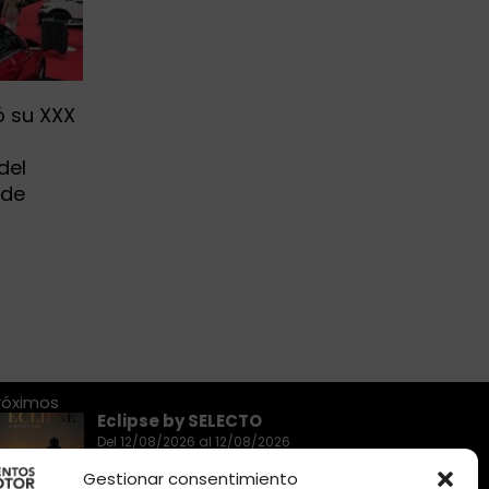
ó su XXX
a
del
 de
róximos
Eclipse by SELECTO
Del 12/08/2026 al 12/08/2026
Gestionar consentimiento