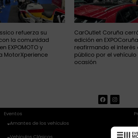
ssico refuerza su
CarOutlet Coruña cerr
 con la comunidad
edición en EXPOCoruñ
 en EXPOMOTO y
reafirmando el interés 
a MotorXperience
público por el vehículo
ocasión
F
I
a
n
c
s
e
t
Eventos
P
b
a
Amantes de los vehículos
o
g
o
r
k
a
Vehículos Clásicos