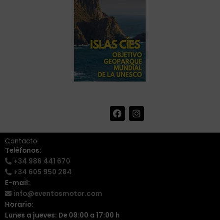
F
I
+34 986 441 670
|
a
n
info@eventosmotor.com
c
s
e
t
Contacto
b
a
Teléfonos:
o
g
+34 986 441 670
o
r
k
a
+34 605 950 284
m
E-mail:
info@eventosmotor.com
Horario:
Lunes a jueves: De 09:00 a 17:00 h