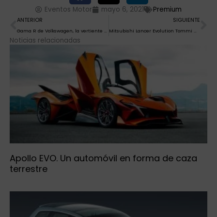
Eventos Motor
mayo 6, 2021
Premium
Ant
Si
ANTERIOR
SIGUIENTE
Gama R de Volkswagen, la vertiente más deportiva
Mitsubishi Lancer Evolution Tommi Mäkinen Edition subastado por más de 100.000 euros
Noticias relacionadas
Apollo EVO. Un automóvil en forma de caza
terrestre