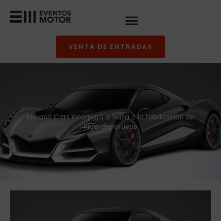
Ir
al
contenido
VENTA DE ENTRADAS
Morand Cars incorpora a Suiza a la fabricación de
hiperdeportivos