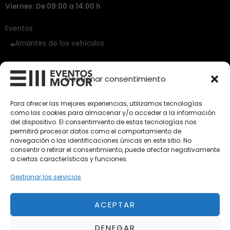
Viernes: De 09:00 a 14:00 h
Eventos
Amantes de los vehículos
Vehículos Clásicos
Gestionar consentimiento
Vehículos Nuevos
Para ofrecer las mejores experiencias, utilizamos tecnologías
Vehículos de Ocasión
como las cookies para almacenar y/o acceder a la información
del dispositivo. El consentimiento de estas tecnologías nos
Próximos
permitirá procesar datos como el comportamiento de
Eclipse by SELECTO
navegación o las identificaciones únicas en este sitio. No
Del 12/08/2026 al 12/08/2026
consentir o retirar el consentimiento, puede afectar negativamente
a ciertas características y funciones.
Gestionar los servicios
Exclusive Top Cars 2026
Del 02/10/2026 al 05/10/2026
ACEPTAR
autoClássico Porto 2026
DENEGAR
Del 02/10/2026 al 05/10/2026