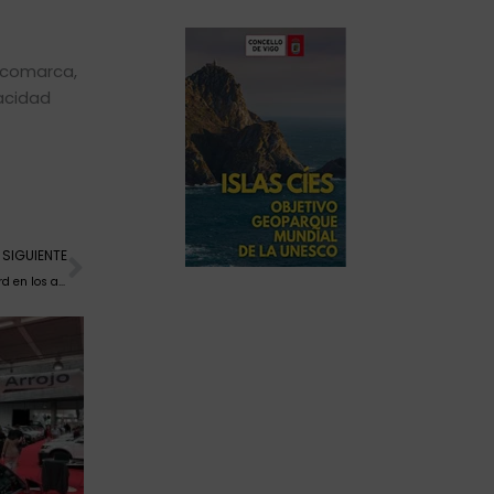
u comarca,
acidad
Siguiente
SIGUIENTE
Ferrari 330 P4: el legendario automóvil de competición que desafió a Ford en los años 60