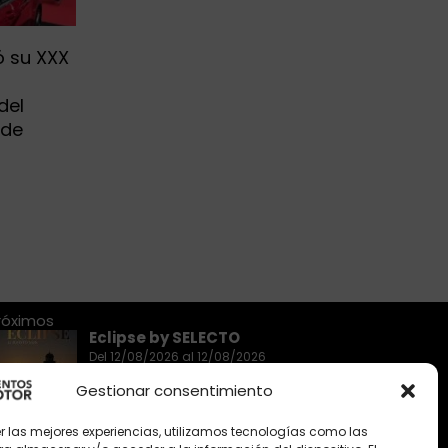
ó su XXX
a
del
 de
róximos
Eclipse by SELECTO
Del 12/08/2026 al 12/08/2026
Gestionar consentimiento
autoClássico Porto 2026
er las mejores experiencias, utilizamos tecnologías como las
Del 02/10/2026 al 05/10/2026