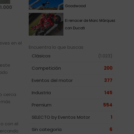
Goodwood
 1.000
El renacer de Marc Márquez
con Ducati
eves en el
Encuentra lo que buscas
Clásicos
(1.023)
 este
Competición
200
sado
Eventos del motor
377
Industria
145
co cerca
s más
Premium
554
SELECTO by Eventos Motor
1
o con el
Sin categoría
6
cercando