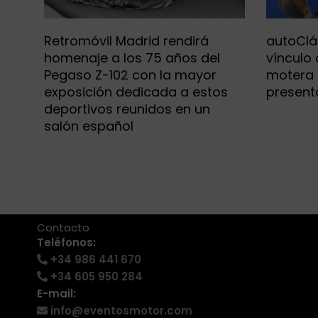
Retromóvil Madrid rendirá
autoClá
homenaje a los 75 años del
vínculo
Pegaso Z-102 con la mayor
motera
exposición dedicada a estos
present
deportivos reunidos en un
salón español
+34 986 441 670
|
info@eventosmotor.com
Contacto
Teléfonos:
+34 986 441 670
+34 605 950 284
E-mail:
info@eventosmotor.com