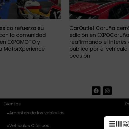
ssico refuerza su
CarOutlet Coruña cerr
 con la comunidad
edición en EXPOCoruñ
 en EXPOMOTO y
reafirmando el interés 
a MotorXperience
público por el vehículo
ocasión
F
I
a
n
c
s
e
t
Eventos
P
b
a
Amantes de los vehículos
o
g
o
r
k
a
Vehículos Clásicos