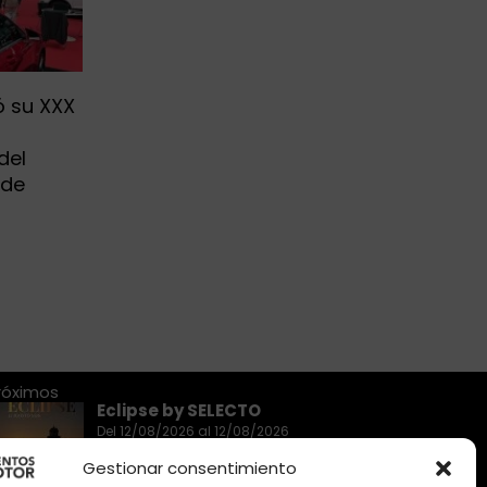
ó su XXX
a
del
 de
róximos
Eclipse by SELECTO
Del 12/08/2026 al 12/08/2026
Gestionar consentimiento