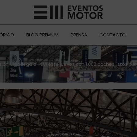
TÓRICO
BLOG PREMIUM
PRENSA
CONTACTO
ón Vigo llega a IFEVI este jueves con 1.000 coches listos pa