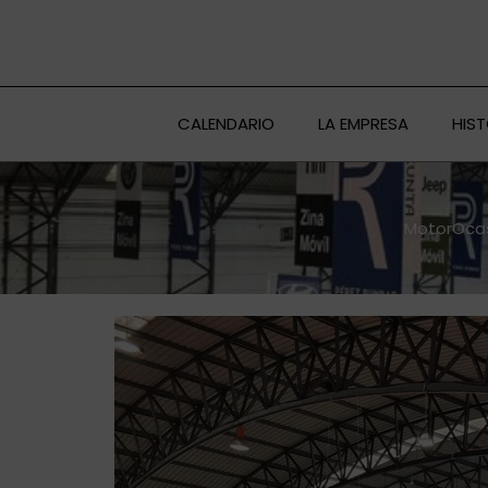
Ir
al
contenido
CALENDARIO
LA EMPRESA
HIS
MotorOcasi