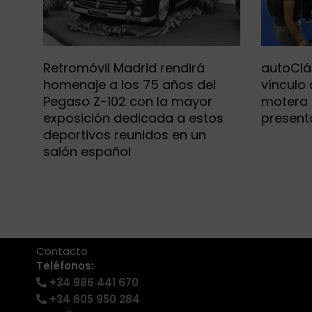
Retromóvil Madrid rendirá
autoClá
homenaje a los 75 años del
vínculo
Pegaso Z-102 con la mayor
motera
exposición dedicada a estos
present
deportivos reunidos en un
salón español
+34 986 441 670
|
info@eventosmotor.com
Contacto
Teléfonos:
+34 986 441 670
+34 605 950 284