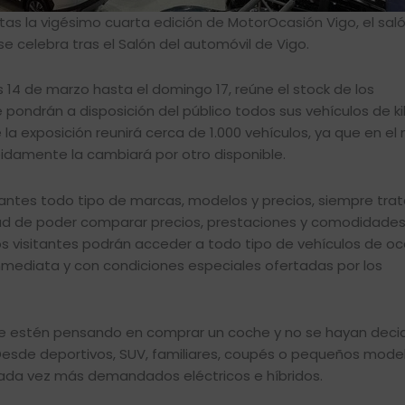
rtas la vigésimo cuarta edición de MotorOcasión Vigo, el saló
e celebra tras el Salón del automóvil de Vigo.
es 14 de marzo hasta el domingo 17, reúne el stock de los
 pondrán a disposición del público todos sus vehículos de k
e la exposición reunirá cerca de 1.000 vehículos, ya que en 
pidamente la cambiará por otro disponible.
itantes todo tipo de marcas, modelos y precios, siempre tr
ad de poder comparar precios, prestaciones y comodidades
os visitantes podrán acceder a todo tipo de vehículos de oc
nmediata y con condiciones especiales ofertadas por los
e estén pensando en comprar un coche y no se hayan decid
 Desde deportivos, SUV, familiares, coupés o pequeños mode
cada vez más demandados eléctricos e híbridos.