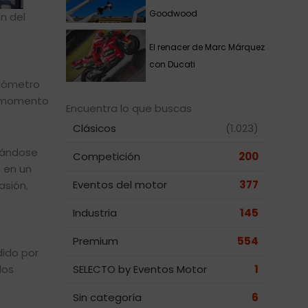
Goodwood
n del
El renacer de Marc Márquez
con Ducati
ilómetro
el momento
Encuentra lo que buscas
Clásicos
(1.023)
atándose
Competición
200
 en un
Eventos del motor
377
asión,
Industria
145
Premium
554
ido por
los
SELECTO by Eventos Motor
1
Sin categoría
6