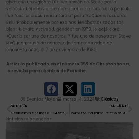
pista con un rugiente 917. «La pasión de Steve por la
velocidad era obvia: siempre quería ir a fondo». La película
fue “casi una ocurrencia tardía” para McQueen, recuerda
Bell. “Probablemente por eso nos llevábamos todos tan
bien”. Richard Attwood, ganador en 1970, lo dejó claro:
«Quería ser uno de nosotros. Y fue uno de nosotros». Steve
McQueen murió de cáncer a la temprana edad de
cincuenta años, el 7 de noviembre de 1980.
Artículo publicado en el número 395 de Christophorus,
la revista para clientes de Porsche.
Eventos Motor
marzo 14, 2024
Clásicos
Ant
Si
ANTERIOR
SIGUIENTE
MotorOcasión Vigo llega a IFEVI este jueves con 1.000 coches listos para entregar
Cosmo Sport, el primer rotativo de Mazda
Noticias relacionadas