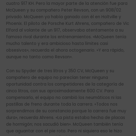
cuatro 917 KH. Pero la mayor parte de la atención fue para
McQueen y su compañero Peter Revson, con un 908/02
privado. McQueen ya había ganado con él en Holtville y
Phoenix. El piloto de Porsche Kurt Ahrens, compañero de Vic
Elford al volante de un 917, observaba atentamente a su
famoso rival durante los entrenamientos. «McQueen tenía
mucho talento y era ambicioso hasta límites casi
obsesivos», recuerda el ahora octogenario. «Y era rápido,
aunque no tanto como Revson».
Con su Spyder de tres litros y 350 CV, McQueen y su
compañero de equipo no parecían tener ninguna
oportunidad contra los competidores de la categoría de
cinco litros, con sus aproximadamente 600 CV. Para
compensarlo, el equipo no cambió los neumáticos ni las
pastillas de freno durante toda la carrera. «Todos nos
sorprendimos de su constancia porque la carrera fue muy
dura», recuerda Ahrens. «La pista estaba hecha de placas
de hormigón; nos sacudió bien». McQueen también tenía
que aguantar con el pie roto. Pero ni siquiera eso le hizo