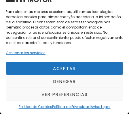
Vehículos Nuevos
Para ofrecer las mejores experiencias, utilizamos tecnologías
como las cookies para almacenar y/o acceder a la información
Vehículos de Ocasión
del dispositivo. El consentimiento de estas tecnologías nos
Próximos
permitirá procesar datos como el comportamiento de
navegación o las identificaciones únicas en este sitio. No
Eclipse by SELECTO
consentir o retirar el consentimiento, puede afectar negativamente
Del 12/08/2026 al 12/08/2026
a ciertas características y funciones.
Gestionar los servicios
autoClássico Porto 2026
Del 02/10/2026 al 05/10/2026
ACEPTAR
DENEGAR
Del 02/10/2026 al 05/10/2026
VER PREFERENCIAS
Política de Cookies
Política de Privacidad
Aviso Legal
Aviso Legal
Política de Privacidad
Política de Cookies
Condiciones de compra