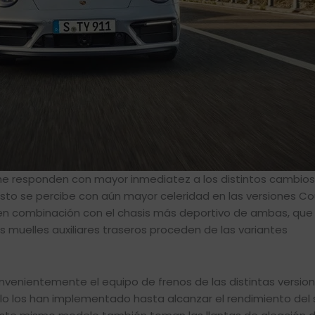
che responden con mayor inmediatez a los distintos cambios
Esto se percibe con aún mayor celeridad en las versiones C
e en combinación con el chasis más deportivo de ambas, que
os muelles auxiliares traseros proceden de las variantes
nvenientemente el equipo de frenos de las distintas versio
llo los han implementado hasta alcanzar el rendimiento del