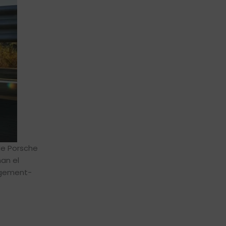
de Porsche
an el
agement-