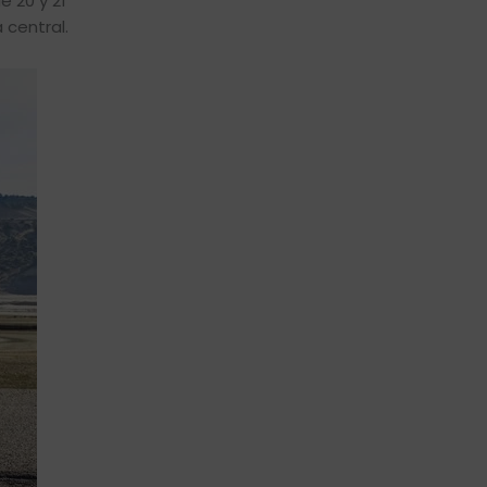
 20 y 21
 central.