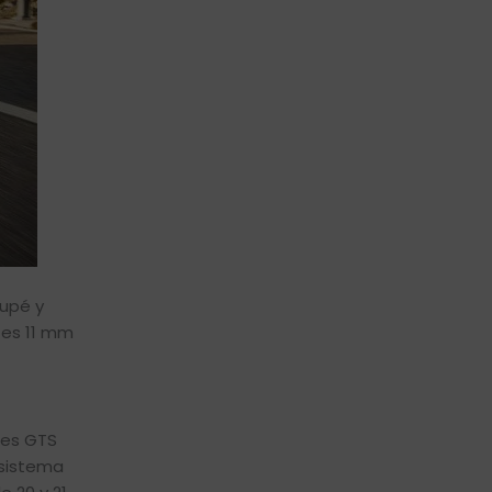
oupé y
 es 11 mm
nes GTS
 sistema