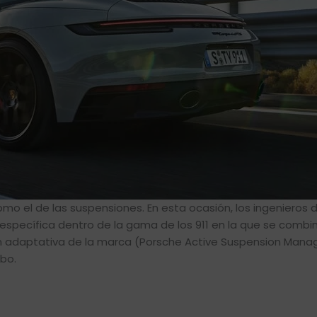
o el de las suspensiones. En esta ocasión, los ingenieros 
specífica dentro de la gama de los 911 en la que se combin
ón adaptativa de la marca (Porsche Active Suspension Man
rbo.