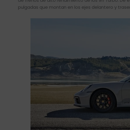
de frenos de alto rendimiento de los 911 Turbo. De
pulgadas que montan en los ejes delantero y trase