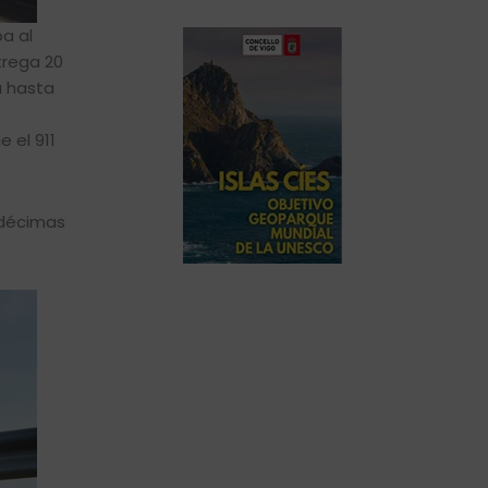
a al
trega 20
a hasta
 el 911
 décimas