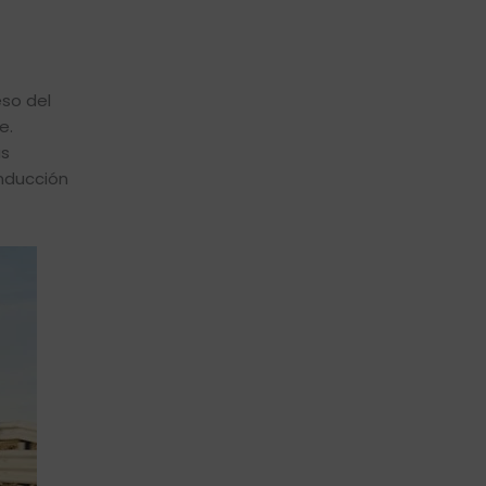
eso del
e.
as
onducción