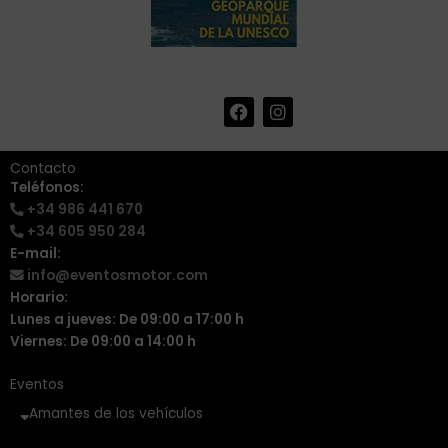
F
I
+34 986 441 670
|
a
n
info@eventosmotor.com
c
s
e
t
Contacto
b
a
Teléfonos:
o
g
+34 986 441 670
o
r
k
a
+34 605 950 284
m
E-mail:
info@eventosmotor.com
Horario:
Lunes a jueves: De 09:00 a 17:00 h
Viernes: De 09:00 a 14:00 h
Eventos
Amantes de los vehículos