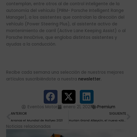
contemplan, entre otros al de control inteligente de la
autonomía del vehículo (PIRM- Porsche Intelligent Range
Manager), a los asistentes que controlan la dirección del
vehículo (Power Steering Plus), al asistente activo de
mantenimiento de carril (Active Lane Keeping Assist) o al
Porsche InnoDrive, que engloba distintos asistentes y
ayudas a la conducción.
Recibe cada semana una selección de nuestros mejores
artículos suscribiéndote a nuestra
newsletter.
Eventos Motor
enero 21, 2021
Premium
Ant
Si
ANTERIOR
SIGUIENTE
Arranca el Mundial de Rallyes 2021
Hurtan Grand Albaycín, el nuevo «clásico» de origen español
Noticias relacionadas