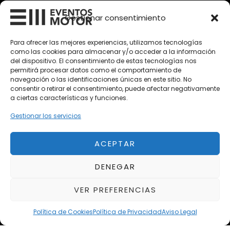
Vehículos Clásicos
Gestionar consentimiento
Vehículos Nuevos
Para ofrecer las mejores experiencias, utilizamos tecnologías
Vehículos de Ocasión
como las cookies para almacenar y/o acceder a la información
del dispositivo. El consentimiento de estas tecnologías nos
Próximos
permitirá procesar datos como el comportamiento de
Eclipse by SELECTO
navegación o las identificaciones únicas en este sitio. No
Del 12/08/2026 al 12/08/2026
consentir o retirar el consentimiento, puede afectar negativamente
a ciertas características y funciones.
Gestionar los servicios
Exclusive Top Cars 2026
Del 02/10/2026 al 05/10/2026
ACEPTAR
autoClássico Porto 2026
DENEGAR
Del 02/10/2026 al 05/10/2026
VER PREFERENCIAS
Política de Cookies
Política de Privacidad
Aviso Legal