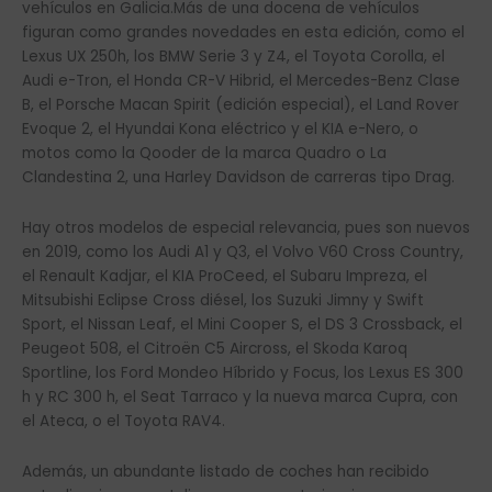
vehículos en Galicia.Más de una docena de vehículos
figuran como grandes novedades en esta edición, como el
Lexus UX 250h, los BMW Serie 3 y Z4, el Toyota Corolla, el
Audi e-Tron, el Honda CR-V Hibrid, el Mercedes-Benz Clase
B, el Porsche Macan Spirit (edición especial), el Land Rover
Evoque 2, el Hyundai Kona eléctrico y el KIA e-Nero, o
motos como la Qooder de la marca Quadro o La
Clandestina 2, una Harley Davidson de carreras tipo Drag.
Hay otros modelos de especial relevancia, pues son nuevos
en 2019, como los Audi A1 y Q3, el Volvo V60 Cross Country,
el Renault Kadjar, el KIA ProCeed, el Subaru Impreza, el
Mitsubishi Eclipse Cross diésel, los Suzuki Jimny y Swift
Sport, el Nissan Leaf, el Mini Cooper S, el DS 3 Crossback, el
Peugeot 508, el Citroën C5 Aircross, el Skoda Karoq
Sportline, los Ford Mondeo Híbrido y Focus, los Lexus ES 300
h y RC 300 h, el Seat Tarraco y la nueva marca Cupra, con
el Ateca, o el Toyota RAV4.
Además, un abundante listado de coches han recibido