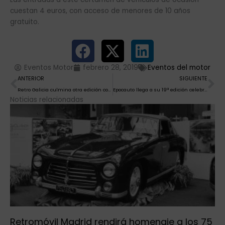
cuestan 4 euros, con acceso de menores de 10 años
gratuito.
Eventos Motor
febrero 28, 2019
Eventos del motor
Ant
Si
ANTERIOR
SIGUIENTE
Retro Galicia culmina otra edición con satisfacción de miles de aficionados a los coches y las motos clásicas
Epocauto llega a su 19ª edición celebrando el centenario de la I Copa de Automovilismo de Reus
Noticias relacionadas
Retromóvil Madrid rendirá homenaje a los 75