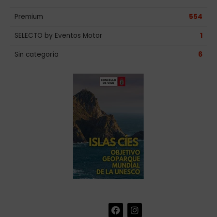
Premium
554
SELECTO by Eventos Motor
1
Sin categoría
6
F
I
+34 986 441 670
|
a
n